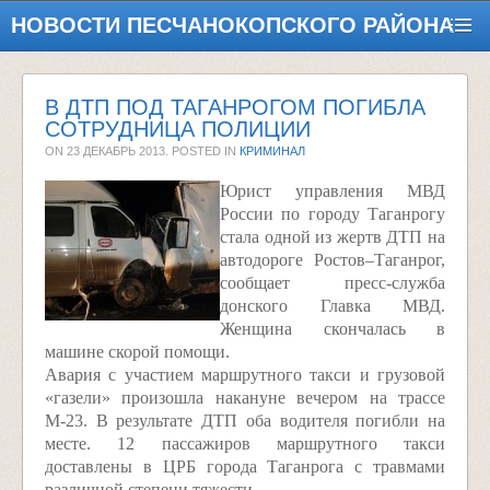
НОВОСТИ ПЕСЧАНОКОПСКОГО РАЙОНА
В ДТП ПОД ТАГАНРОГОМ ПОГИБЛА
СОТРУДНИЦА ПОЛИЦИИ
ON
23 ДЕКАБРЬ 2013
. POSTED IN
КРИМИНАЛ
Юрист управления МВД
России по городу Таганрогу
стала одной из жертв ДТП на
автодороге Ростов–Таганрог,
сообщает пресс-служба
донского Главка МВД.
Женщина скончалась в
машине скорой помощи.
Авария с участием маршрутного такси и грузовой
«газели» произошла накануне вечером на трассе
М-23. В результате ДТП оба водителя погибли на
месте. 12 пассажиров маршрутного такси
доставлены в ЦРБ города Таганрога с травмами
различной степени тяжести.