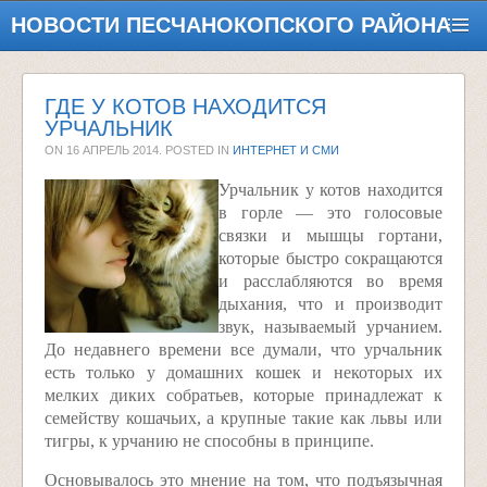
НОВОСТИ ПЕСЧАНОКОПСКОГО РАЙОНА
ГДЕ У КОТОВ НАХОДИТСЯ
УРЧАЛЬНИК
ON
16 АПРЕЛЬ 2014
. POSTED IN
ИНТЕРНЕТ И СМИ
Урчальник у котов находится
в горле — это голосовые
связки и мышцы гортани,
которые быстро сокращаются
и расслабляются во время
дыхания, что и производит
звук, называемый урчанием.
До недавнего времени все думали, что урчальник
есть только у домашних кошек и некоторых их
мелких диких собратьев, которые принадлежат к
семейству кошачьих, а крупные такие как львы или
тигры, к урчанию не способны в принципе.
Основывалось это мнение на том, что подъязычная