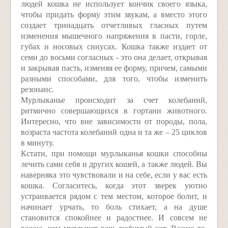
людей кошка не использует кончик своего языка,
чтобы придать форму этим звукам, а вместо этого
создает тринадцать отчетливых гласных путем
изменения мышечного напряжения в пасти, горле,
губах и носовых синусах. Кошка также издает от
семи до восьми согласных - это она делает, открывая
и закрывая пасть, изменяя ее форму, причем, самыми
разными способами, для того, чтобы изменить
резонанс.
Мурлыканье происходит за счет колебаний,
ритмично совершающихся в гортани животного.
Интересно, что вне зависимости от породы, пола,
возраста частота колебаний одна и та же – 25 циклов
в минуту.
Кстати, при помощи мурлыканья кошки способны
лечить сами себя и других кошей, а также людей. Вы
наверняка это чувствовали и на себе, если у вас есть
кошка. Согласитесь, когда этот зверек уютно
устраивается рядом с тем местом, которое болит, и
начинает урчать, то боль стихает, а на душе
становится спокойнее и радостнее. И совсем не