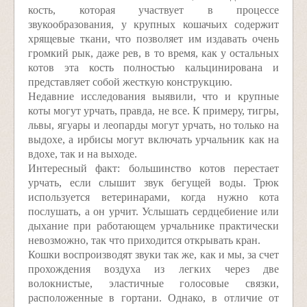
кость, которая участвует в процессе
звукообразования, у крупных кошачьих содержит
хрящевые ткани, что позволяет им издавать очень
громкий рык, даже рев, в то время, как у остальных
котов эта кость полностью кальцинирована и
представляет собой жесткую конструкцию.
Недавние исследования выявили, что и крупные
коты могут урчать, правда, не все. К примеру, тигры,
львы, ягуары и леопарды могут урчать, но только на
выдохе, а ирбисы могут включать урчальник как на
вдохе, так и на выходе.
Интересный факт: большинство котов перестает
урчать, если слышит звук бегущей воды. Трюк
используется ветеринарами, когда нужно кота
послушать, а он урчит. Услышать сердцебиение или
дыхание при работающем урчальнике практически
невозможно, так что приходится открывать кран.
Кошки воспроизводят звуки так же, как и мы, за счет
прохождения воздуха из легких через две
волокнистые, эластичные голосовые связки,
расположенные в гортани. Однако, в отличие от