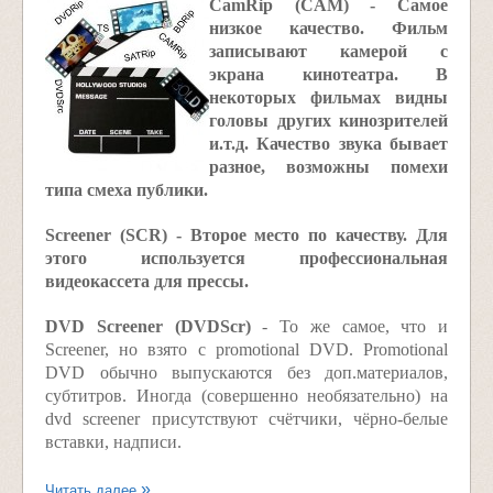
CamRip (CAM) - Самое
низкое качество. Фильм
записывают камерой с
экрана кинотеатра. В
некоторых фильмах видны
головы других кинозрителей
и.т.д. Качество звука бывает
разное, возможны помехи
типа смеха публики.
Screener (SCR) - Второе место по качеству. Для
этого используется профессиональная
видеокассета для прессы.
DVD Screener (DVDScr)
- То же самое, что и
Screener, но взято с promotional DVD. Promotional
DVD обычно выпускаются без доп.материалов,
субтитров. Иногда (совершенно необязательно) на
dvd screener присутствуют счётчики, чёрно-белые
вставки, надписи.
Читать далее