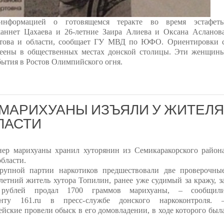
информацией о готовящемся теракте во время эстафет
жаннет Цахаева и 26-летние Заира Алиева и Оксана Асланов
стова и области, сообщает ГУ МВД по ЮФО. Ориентировки 
еены в общественных местах донской столицы. Эти женщин
бытия в Ростов Олимпийского огня.
 МАРИХУАНЫ ИЗЪЯЛИ У ЖИТЕЛЯ
ЛАСТИ
нер марихуаны хранил хуторянин из Семикаракорского район
области.
рупной партии наркотиков предшествовали две проверочны
-летний житель хутора Топилин, ранее уже судимый за кражу, з
рублей продал 1700 граммов марихуаны, – сообщил
енту 161.ru в пресс-службе донского наркоконтроля. 
йские провели обыск в его домовладении, в ходе которого был