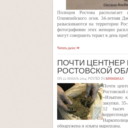
Полиция Ростова располагает 
Олимпийского огня. 34-летняя Д
разыскиваются на территории Ро
фотографиями этих женщин раскл
могут совершить теракт в день при
Читать далее
ПОЧТИ ЦЕНТНЕР
РОСТОВСКОЙ ОБ
ON
22 ЯНВАРЬ 2014
. POSTED IN
КРИМИНАЛ
Почти цент
Ростовской 
«Изъятию к
закупки. 35
12 тысяч 
корреспонд
Наркополице
обнаружена и изъята марихуана.