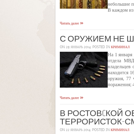
небольшие п
В каждом из
Читать далее
С ОРУЖИЕМ НЕ 
ON
28 ЯНВАРЬ 2014
. POSTED IN
КРИМИНАЛ
На 1 января
отдела МВД
владельцев 
находится 1
оружия, 77 
поражения; 
Читать далее
В РОСТОВCКОЙ О
ТЕРРОРИСТОК-С
ON
22 ЯНВАРЬ 2014
. POSTED IN
КРИМИНАЛ