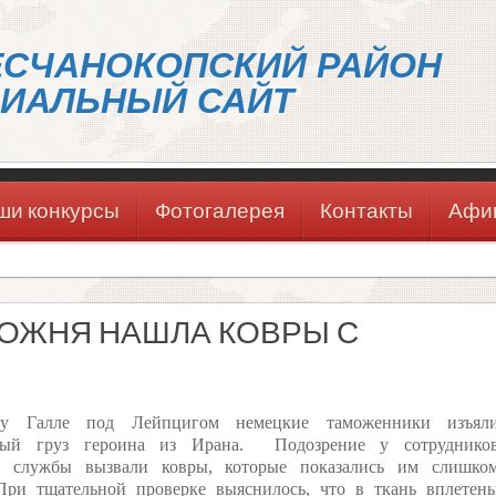
ЕСЧАНОКОПСКИЙ РАЙОН
ИАЛЬНЫЙ САЙТ
ши конкурсы
Фотогалерея
Контакты
Афи
МОЖНЯ НАШЛА КОВРЫ С
ту Галле под Лейпцигом немецкие таможенники изъял
дный груз героина из Ирана. Подозрение у сотруднико
 службы вызвали ковры, которые показались им слишко
При тщательной проверке выяснилось, что в ткань вплетен