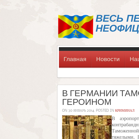
ВЕСЬ П
НЕОФИЦ
Главная
Новости
На
В ГЕРМАНИИ ТА
ГЕРОИНОМ
ON
30 ЯНВАРЬ 2014
. POSTED IN
КРИМИНАЛ
В аэропор
контрабан
Таможенной
тяжелыми. 