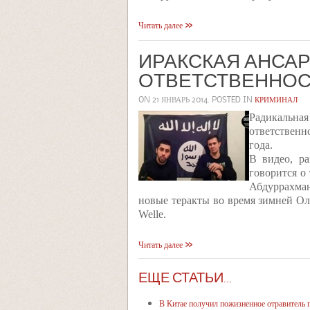
Читать далее
ИРАКСКАЯ АНСАР
ОТВЕТСТВЕННОСТ
ON
21 ЯНВАРЬ 2014
. POSTED IN
КРИМИНАЛ
Радикальна
ответственн
года.
В видео, р
говорится о
Абдуррахман
новые теракты во время зимней О
Welle.
Читать далее
ЕЩЕ СТАТЬИ...
В Китае получил пожизненное отравитель