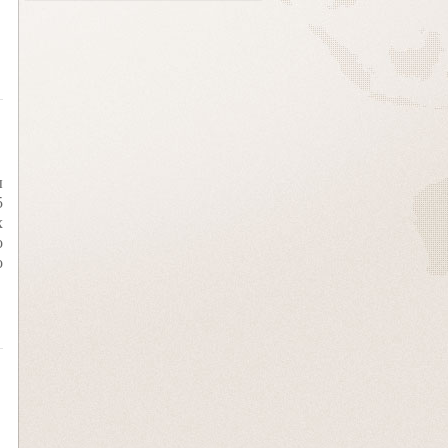
ы
5
х
о
о