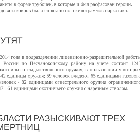
акеты в форме трубочек, в которые и был расфасован героин.
 девяти ковров было спрятано по 5 килограммов наркотика.
ШУТЯТ
 2014 года в подразделении лицензионно-разрешительной работ
 России по Песчанокопскому району на учете состоит 124
охотничьего гладкоствольного оружия, в пользовании у которы
642 единицы оружия; 59 человек владеют 65 единицами газовог
человек - 82 единицами огнестрельного оружия ограниченног
47 - 61 единицами охотничьего оружия с нарезным стволом.
БЛАСТИ РАЗЫСКИВАЮТ ТРЕХ
МЕРТНИЦ