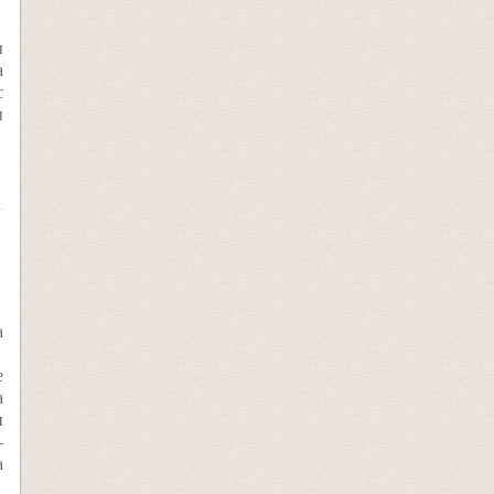
ы
а
с
ы
а
е
а
и
–
а