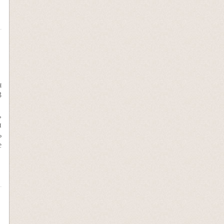
я
3
,
и
ь
e