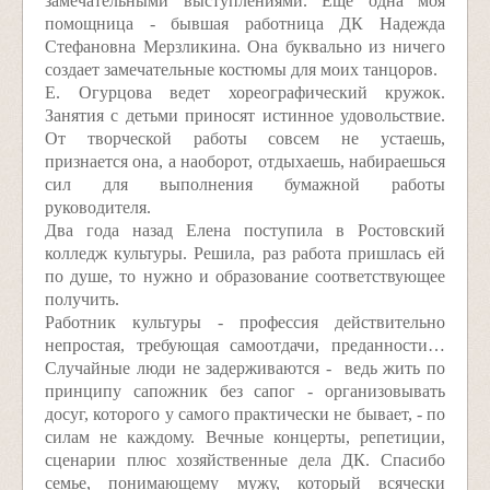
замечательными выступлениями. Еще одна моя
помощница - бывшая работница ДК Надежда
Стефановна Мерзликина. Она буквально из ничего
создает замечательные костюмы для моих танцоров.
Е. Огурцова ведет хореографический кружок.
Занятия с детьми приносят истинное удовольствие.
От творческой работы совсем не устаешь,
признается она, а наоборот, отдыхаешь, набираешься
сил для выполнения бумажной работы
руководителя.
Два года назад Елена поступила в Ростовский
колледж культуры. Решила, раз работа пришлась ей
по душе, то нужно и образование соответствующее
получить.
Работник культуры - профессия действительно
непростая, требующая самоотдачи, преданности…
Случайные люди не задерживаются - ведь жить по
принципу сапожник без сапог - организовывать
досуг, которого у самого практически не бывает, - по
силам не каждому. Вечные концерты, репетиции,
сценарии плюс хозяйственные дела ДК. Спасибо
семье, понимающему мужу, который всячески