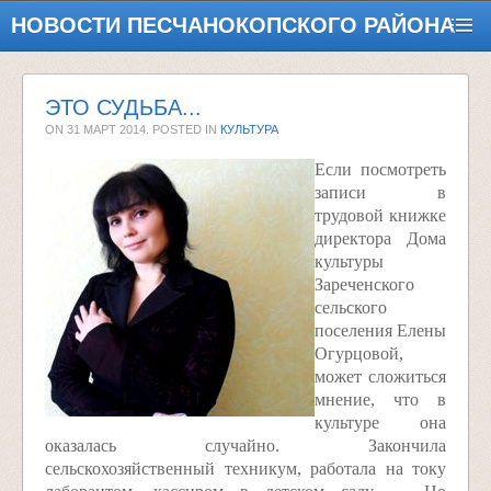
НОВОСТИ ПЕСЧАНОКОПСКОГО РАЙОНА
ЭТО СУДЬБА...
ON
31 МАРТ 2014
. POSTED IN
КУЛЬТУРА
Если посмотреть
записи в
трудовой книжке
директора Дома
культуры
Зареченского
сельского
поселения Елены
Огурцовой,
может сложиться
мнение, что в
культуре она
оказалась случайно. Закончила
сельскохозяйственный техникум, работала на току