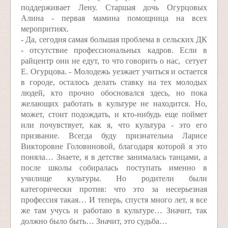
поддерживает Лену. Старшая дочь Огурцовых
Алина - первая мамина помощница на всех
меропритиях.
- Да, сегодня самая большая проблема в сельских ДК
- отсутствие профессиональных кадров. Если в
райцентр они не едут, то что говорить о нас, ­ сетует
Е. Огурцова. - Молодежь уезжает учиться и остается
в городе, осталось делать ставку на тех молодых
людей, кто прочно обосновался здесь, но пока
желающих работать в культуре не находится. Но,
может, стоит подождать, и кто-нибудь еще поймет
или почувствует, как я, что культура - это его
призвание. Всегда буду признательна Ларисе
Викторовне Головиновой, благодаря которой я это
поняла… Знаете, я в детстве занималась танцами, а
после школы собиралась поступать именно в
училище культуры. Но родители были
категорически против: что это за несерьезная
профессия такая… И теперь, спустя много лет, я все
же там учусь и работаю в культуре… Значит, так
должно было быть… Значит, это судьба…