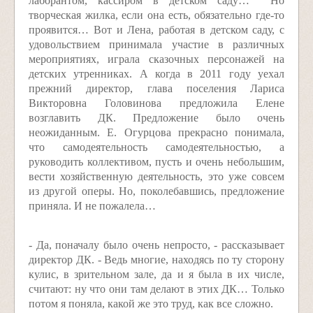
лаборантом, кассиром в детском саду… Но
творческая жилка, если она есть, обязательно где-то
проявится… Вот и Лена, работая в детском саду, с
удовольствием принимала участие в различных
мероприятиях, играла сказочных персонажей на
детских утренниках. А когда в 2011 году уехал
прежний директор, глава поселения Лариса
Викторовна Головинова предложила Елене
возглавить ДК. Предложение было очень
неожиданным. Е. Огурцова прекрасно понимала,
что самодеятельность самодеятельностью, а
руководить коллективом, пусть и очень небольшим,
вести хозяйственную деятельность, это уже совсем
из другой оперы. Но, поколебавшись, предложение
приняла. И не пожалела…
- Да, поначалу было очень непросто, - рассказывает
директор ДК. - Ведь многие, находясь по ту сторону
кулис, в зрительном зале, да и я была в их числе,
считают: ну что они там делают в этих ДК… Только
потом я поняла, какой же это труд, как все сложно.