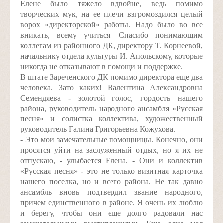
Елене было тяжело вдвойне, ведь помимо
творческих мук, на ее плечи взгромоздился целый
ворох «директорской» работы. Надо было во все
вникать, всему учиться. Спасибо понимающим
коллегам из районного ДК, директору Т. Корнеевой,
начальнику отдела культуры И. Апольскому, которые
никогда не отказывают в помощи и поддержке.
В штате Зареченского ДК помимо директора еще два
человека. Зато каких! Валентина Александровна
Семендяева - золотой голос, гордость нашего
района, руководитель народного ансамбля «Русская
песня» и солистка коллектива, художественный
руководитель Галина Григорьевна Кожухова.
- Это мои замечательные помощницы. Конечно, они
просятся уйти на заслуженный отдых, но я их не
отпускаю, - улыбается Елена. - Они и коллектив
«Русская песня» - это не только визитная карточка
нашего поселка, но и всего района. Не так давно
ансамбль вновь подтвердил звание народного,
причем единственного в районе. Я очень их люблю
и берегу, чтобы они еще долго радовали нас