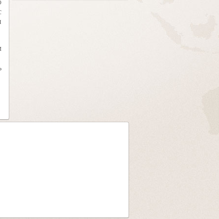
о
с
и
м
ь