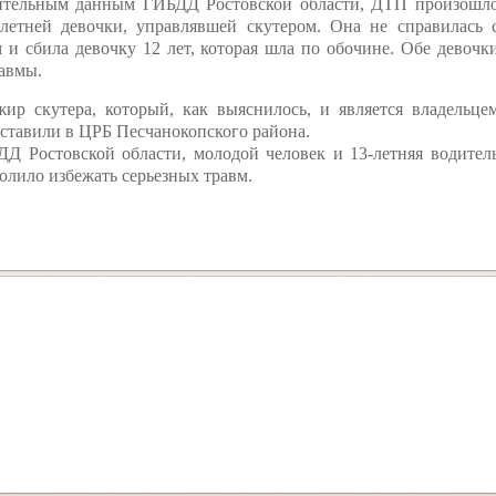
ительным данным ГИБДД Ростовской области, ДТП произошл
летней девочки, управлявшей скутером. Она не справилась 
 и сбила девочку 12 лет, которая шла по обочине. Обе девочк
авмы.
жир скутера, который, как выяснилось, и является владельце
оставили в ЦРБ Песчанокопского района.
ДД Ростовской области, молодой человек и 13-летняя водител
волило избежать серьезных травм.