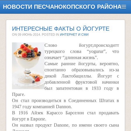
НОВОСТИ ПЕСЧАНОКОПСКОГО РАЙОНА
ИНТЕРЕСНЫЕ ФАКТЫ О ЙОГУРТЕ
ON
09 ИЮНЬ 2014
. POSTED IN
ИНТЕРНЕТ И СМИ
Слово йогурт,происходитт
турецкого слова “yogurur”, что
означает “длинная жизнь”.
Самые ранние йогурты, вероятно,
спонтанно образовывались из-за
дикой Лактобациллы. Йогурт с
добавленной фруктовой начинки
был запатентован в 1933 году в
Праге.
Он стал производиться в Соединенных Штатах в
1947 году компанией Dannon.
В 1916 Айзек Карассо Барселон стал продавать
йогурт в Европе.
Он назвал продукт Danone, по имени своего сына