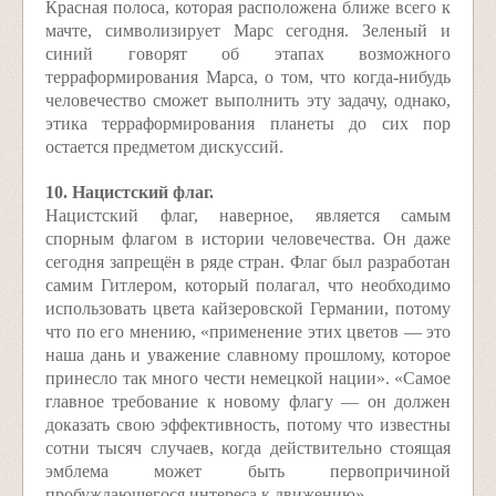
Красная полоса, которая расположена ближе всего к
мачте, символизирует Марс сегодня. Зеленый и
синий говорят об этапах возможного
терраформирования Марса, о том, что когда-нибудь
человечество сможет выполнить эту задачу, однако,
этика терраформирования планеты до сих пор
остается предметом дискуссий.
10. Нацистский флаг.
Нацистский флаг, наверное, является самым
спорным флагом в истории человечества. Он даже
сегодня запрещён в ряде стран. Флаг был разработан
самим Гитлером, который полагал, что необходимо
использовать цвета кайзеровской Германии, потому
что по его мнению, «применение этих цветов — это
наша дань и уважение славному прошлому, которое
принесло так много чести немецкой нации». «Самое
главное требование к новому флагу — он должен
доказать свою эффективность, потому что известны
сотни тысяч случаев, когда действительно стоящая
эмблема может быть первопричиной
пробуждающегося интереса к движению».