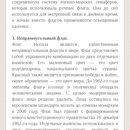
современную систему военно-морских семафоров,
которая использовала ручные флаги. Она до сих
используется для экстренной связи в дневное время,
а ночью вместо флагов применяются освещенные
палочки.
3. Непрямоугольный флаг.
Флаг Непала является единственным
непрямоугольным флагом в мире. Флаг представляет
собой упрощенную комбинацию из двух отдельных
вымпелов. Его малиновый цвет — это цвет
рододендрона, национального цветка страны.
Красный также является признаком победы в войне,
синее обрамление — это цвет мира. До 1962-го года
эмблемы флага (солнце и полумесяц) обладали
человеческими лицами. С целью модернизации
флага лица решили удалить. Лица оставались на
королевском штандарте вплоть до отмены монархии
в 2008 году. Флаг был принят с формированием
нового конституционного правительства 16 декабря
1962-го года. Отдельные вымпелы использовались в
двух предшествующих столетиях, двойной же