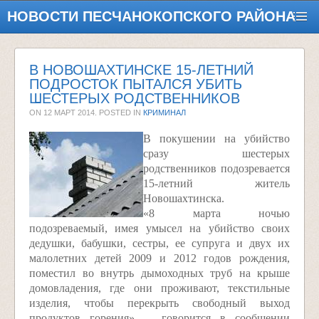
НОВОСТИ ПЕСЧАНОКОПСКОГО РАЙОНА
В НОВОШАХТИНСКЕ 15-ЛЕТНИЙ
ПОДРОСТОК ПЫТАЛСЯ УБИТЬ
ШЕСТЕРЫХ РОДСТВЕННИКОВ
ON
12 МАРТ 2014
. POSTED IN
КРИМИНАЛ
В покушении на убийство
сразу шестерых
родственников подозревается
15-летний житель
Новошахтинска.
«8 марта ночью
подозреваемый, имея умысел на убийство своих
дедушки, бабушки, сестры, ее супруга и двух их
малолетних детей 2009 и 2012 годов рождения,
поместил во внутрь дымоходных труб на крыше
домовладения, где они проживают, текстильные
изделия, чтобы перекрыть свободный выход
продуктов горения», – говорится в сообщении