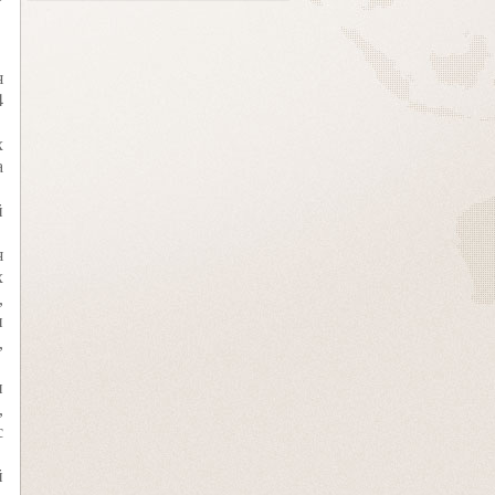
я
4
х
а
й
я
х
,
и
,
и
,
с
й