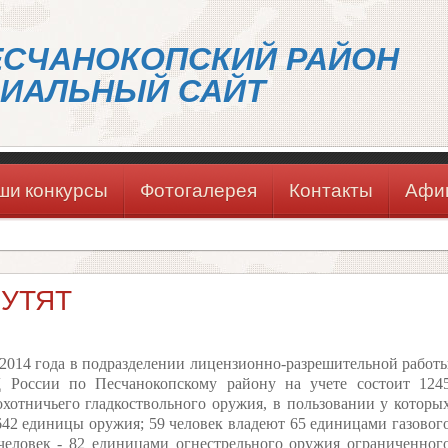
ЕСЧАНОКОПСКИЙ РАЙОН
ИАЛЬНЫЙ САЙТ
ши конкурсы
Фотогалерея
Контакты
Афи
ШУТЯТ
 2014 года в подразделении лицензионно-разрешительной работ
 России по Песчанокопскому району на учете состоит 124
охотничьего гладкоствольного оружия, в пользовании у которы
642 единицы оружия; 59 человек владеют 65 единицами газовог
человек - 82 единицами огнестрельного оружия ограниченног