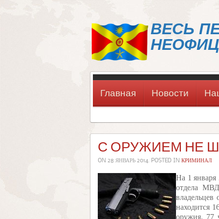
ВЕСЬ П
НЕОФИЦ
Главная
Новости
На
С ОРУЖИЕМ НЕ 
ON
28 ЯНВАРЬ 2014
. POSTED IN
КРИМИНАЛ
На 1 января
отдела МВД
владельцев 
находится 1
оружия, 77 