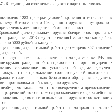
47 - 61 единицами охотничьего оружия с нарезным стволом.
уществлено 1283 проверки условий хранения и использовани
к нему. В итоге изъято 163 единицы оружия, аннулировано 
 привлечено к административной ответственности.
обровольной сдаче гражданами оружия, боеприпасов, взрывчаты
ознаграждение в 2013 году от населения Песчанокопского район
ено по 5000 рублей за каждую.
цензионно-разрешительной работы рассмотрено 367 заявлени
 разрешений.
и с вступившими изменениями в законодательстве РФ, дл
ние оружия гражданин обязан предоставить в орган внутренни
ление, составленное по установленной форме, документ
, документы о прохождении соответствующей подготовки 
правил и наличия навыков безопасного обращения с оружием
твии противопоказаний к владению оружием.
 необходимо также помнить о своевременном предоставлени
и разрешений, то есть за месяц до окончания их срока действия
 ношения, перевозки и использования оружия в соответствии 
ьства.
цензионно-разрешительной работы и контроля за частно