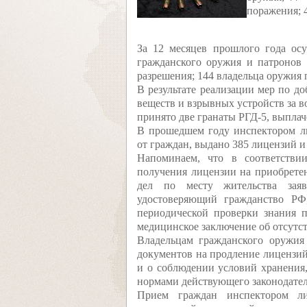
поражения; 
За 12 месяцев прошлого года ос
гражданского оружия и патронов 
разрешения; 144 владельца оружия
В результате реализации мер по д
веществ и взрывных устройств за в
принято две гранаты РГД-5, выплач
В прошедшем году инспектором ли
от граждан, выдано 385 лицензий и
Напоминаем, что в соответстви
получения лицензии на приобрете
дел по месту жительства заяв
удостоверяющий гражданство РФ
периодической проверки знания 
медицинское заключение об отсутс
Владельцам гражданского оружия
документов на продление лицензий 
и о соблюдении условий хранения,
нормами действующего законодател
Прием граждан инспектором ли