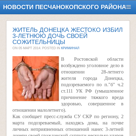
НОВОСТИ ПЕСЧАНОКОПСКОГО РАЙОНА
ЖИТЕЛЬ ДОНЕЦКА ЖЕСТОКО ИЗБИЛ
3-ЛЕТНЮЮ ДОЧЬ СВОЕЙ
СОЖИТЕЛЬНИЦЫ
ON
05 МАРТ 2014
. POSTED IN
КРИМИНАЛ
В Ростовской области
возбуждено уголовное дело в
отношении 28-летнего
жителя города Донецка,
подозреваемого по п."б" ч.2
ст.111 УК РФ (умышленное
причинение тяжкого вреда
здоровью, совершенное в
отношении малолетнего).
Как сообщает пресс-служба СУ СКР по региону, 2
марта подозреваемый, находясь дома, на почве
личных неприязненных отношений нанес 3-летней
дочери своей гражданской супруги несколько ударов