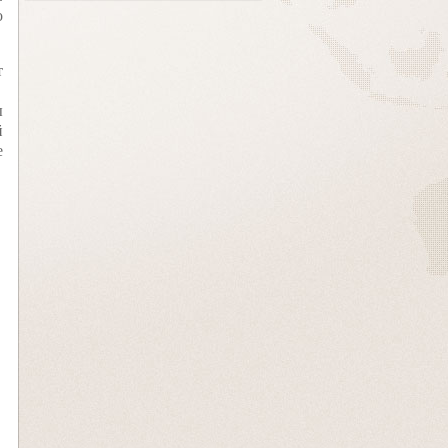
о
т
ы
й
е