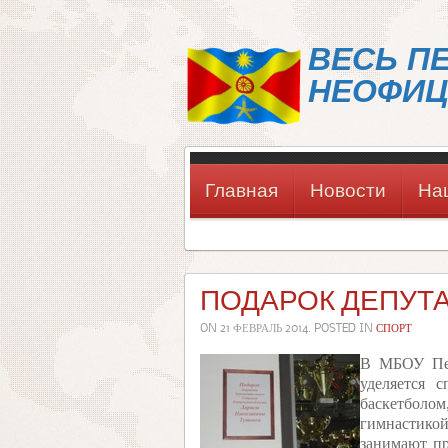
ВЕСЬ П
НЕОФИЦ
Главная
Новости
На
ПОДАРОК ДЕПУТ
ON
21 ФЕВРАЛЬ 2014
. POSTED IN
СПОРТ
В МБОУ Пес
уделяется 
баскетболо
гимнастико
занимают пр