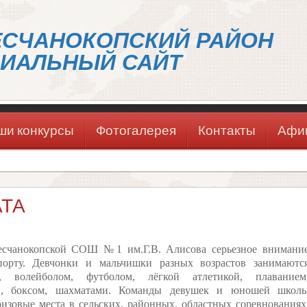
ЕСЧАНОКОПСКИЙ РАЙОН
ИАЛЬНЫЙ САЙТ
ши конкурсы
Фотогалерея
Контакты
Афи
АТА
чанокопской СОШ №1 им.Г.В. Алисова серьезное внимани
спорту. Девчонки и мальчишки разных возрастов занимаютс
м, волейболом, футболом, лёгкой атлетикой, плаванием
й, боксом, шахматами. Команды девушек и юношей школ
изовые места в сельских, районных, областных соревнованиях