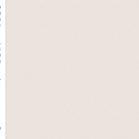
я
я
и
е
,
х
м
и
,
я