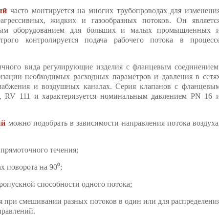
ый
часто монтируется на многих трубопроводах для изменени
еагрессивных, жидких и газообразных потоков. Он являетс
нным оборудованием для больших и малых промышленных 
строго контролируется подача рабочего потока в процесс
чного вида регулирующие изделия с фланцевым соединением
изации необходимых расходных параметров и давления в сетя
снабжения и воздушных каналах. Серия клапанов с фланцевы
3, RV 111 и характеризуется номинальным давлением PN 16 
ый
можно подобрать в зависимости направления потока воздуха
 прямоточного течения;
х поворота на 90⁰;
ропускной способности одного потока;
я при смешивании разных потоков в один или для распределени
правлений.