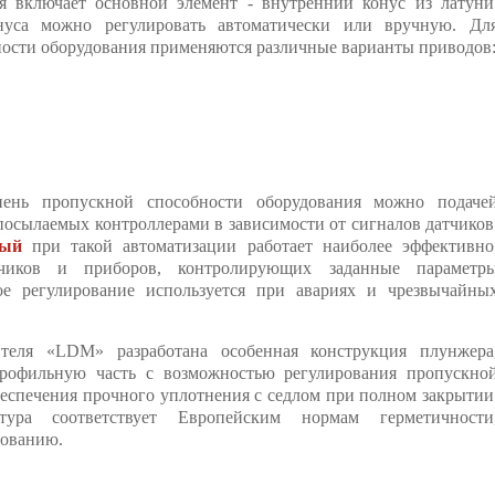
я включает основной элемент - внутренний конус из латуни
нуса можно регулировать автоматически или вручную. Дл
ости оборудования применяются различные варианты приводов
епень пропускной способности оборудования можно подаче
осылаемых контроллерами в зависимости от сигналов датчиков
вый
при такой автоматизации работает наиболее эффективно
атчиков и приборов, контролирующих заданные параметр
ное регулирование используется при авариях и чрезвычайны
теля «LDM» разработана особенная конструкция плунжера
профильную часть с возможностью регулирования пропускно
обеспечения прочного уплотнения с седлом при полном закрытии
тура соответствует Европейским нормам герметичности
дованию.