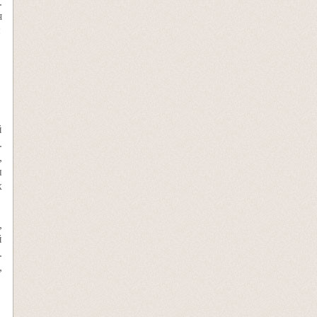
.
я
:
й
.
,
ы
х
,
й
.
,