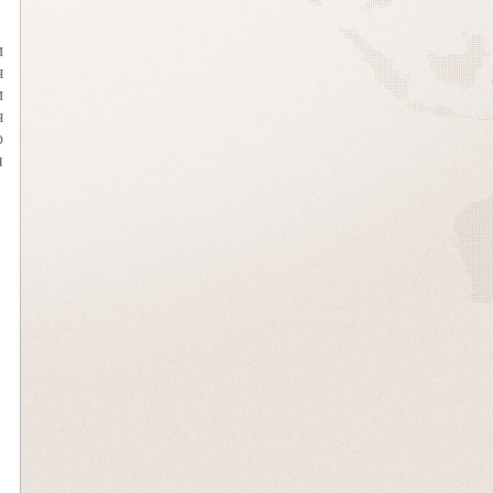
м
я
м
я
о
и