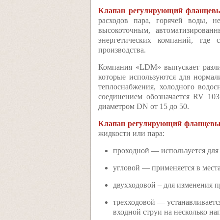
Клапан регулирующий фланцев
расходов пара, горячей воды, н
высокоточным, автоматизирова
энергетических компаний, где 
производства.
Компания «LDM» выпускает разли
которые используются для нормал
теплоснабжения, холодного водо
соединением обозначается RV 10
диаметром DN от 15 до 50.
Клапан регулирующий фланцев
жидкости или пара:
проходной — используется для
угловой — применяется в места
двухходовой – для изменения п
трехходовой — устанавливаетс
входной струи на несколько на