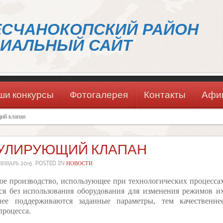
ЕСЧАНОКОПСКИЙ РАЙОН
ИАЛЬНЫЙ САЙТ
ши конкурсы
Фотогалерея
Контакты
Афи
ий клапан
УЛИРУЮЩИЙ КЛАПАН
ЯНВАРЬ 2016
. POSTED IN
НОВОСТИ
е производство, использующее при технологических процесса
тся без использования оборудования для изменения режимов и
нее поддерживаются заданные параметры, тем качественне
процесса.