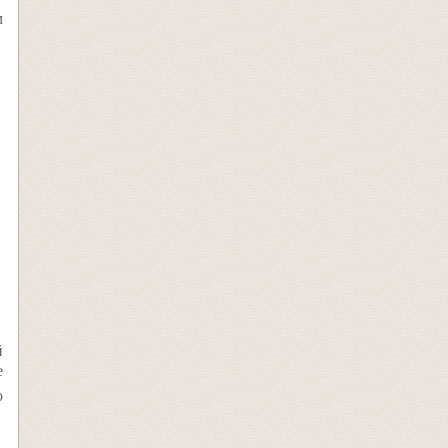
м
й
е
о