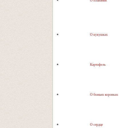
О плавании
О кукушках
Картофель
О божьих коровках
О сердце