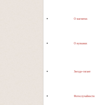
О магнитах
О вулканах
Звезда-гигант
Фотослучайности