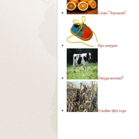
Слово "Апельсин"
Про шнурки
Откуда молоко?
О войне 1812 года