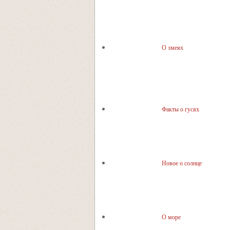
О змеях
Факты о гусях
Новое о солнце
О море