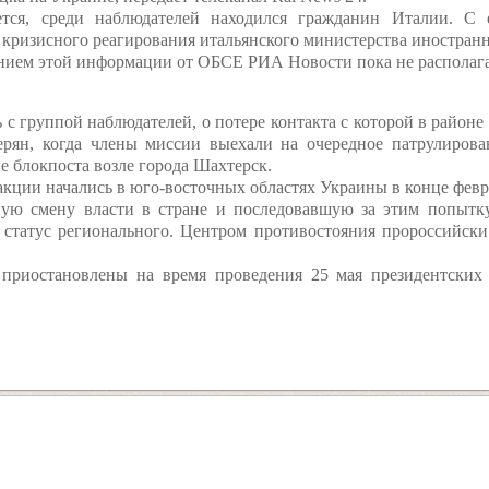
ется, среди наблюдателей находился гражданин Италии. С 
 кризисного реагирования итальянского министерства иностранн
ием этой информации от ОБСЕ РИА Новости пока не располага
с группой наблюдателей, о потере контакта с которой в районе
ерян, когда члены миссии выехали на очередное патрулиров
е блокпоста возле города Шахтерск.
кции начались в юго-восточных областях Украины в конце февра
ую смену власти в стране и последовавшую за этим попытку
 статус регионального. Центром противостояния пророссийски
приостановлены на время проведения 25 мая президентских