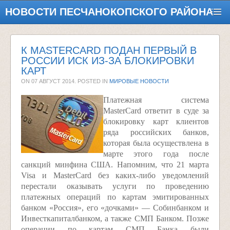
НОВОСТИ ПЕСЧАНОКОПСКОГО РАЙОНА
К MASTERCARD ПОДАН ПЕРВЫЙ В
РОССИИ ИСК ИЗ-ЗА БЛОКИРОВКИ
КАРТ
ON
07 АВГУСТ 2014
. POSTED IN
МИРОВЫЕ НОВОСТИ
Платежная система
MasterCard ответит в суде за
блокировку карт клиентов
ряда российских банков,
которая была осуществлена в
марте этого года после
санкций минфина США. Напомним, что 21 марта
Visa и MasterCard без каких-либо уведомлений
перестали оказывать услуги по проведению
платежных операций по картам эмитированных
банком «Россия», его «дочками» — Собинбанком и
Инвесткапиталбанком, а также СМП Банком. Позже
операции по картам СМП Банка были