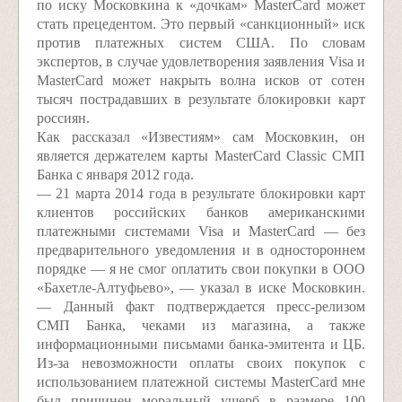
по иску Московкина к «дочкам» MasterCard может
стать прецедентом. Это первый «санкционный» иск
против платежных систем США. По словам
экспертов, в случае удовлетворения заявления Visa и
MasterCard может накрыть волна исков от сотен
тысяч пострадавших в результате блокировки карт
россиян.
Как рассказал «Известиям» сам Московкин, он
является держателем карты MasterCard Classic СМП
Банка с января 2012 года.
— 21 марта 2014 года в результате блокировки карт
клиентов российских банков американскими
платежными системами Visa и MasterCard — без
предварительного уведомления и в одностороннем
порядке — я не смог оплатить свои покупки в ООО
«Бахетле-Алтуфьево», — указал в иске Московкин.
— Данный факт подтверждается пресс-релизом
СМП Банка, чеками из магазина, а также
информационными письмами банка-эмитента и ЦБ.
Из-за невозможности оплаты своих покупок с
использованием платежной системы MasterCard мне
был причинен моральный ущерб в размере 100