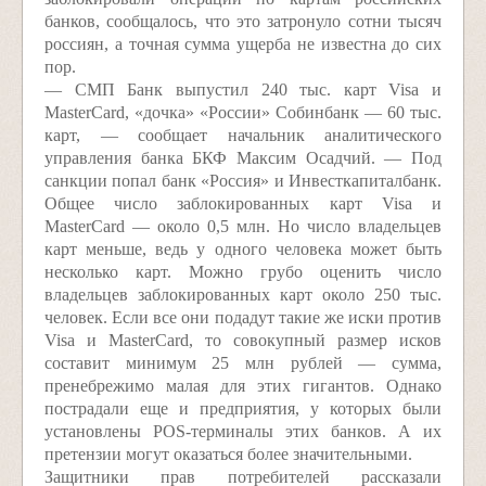
банков, сообщалось, что это затронуло сотни тысяч
россиян, а точная сумма ущерба не известна до сих
пор.
— СМП Банк выпустил 240 тыс. карт Visa и
MasterCard, «дочка» «России» Собинбанк — 60 тыс.
карт, — сообщает начальник аналитического
управления банка БКФ Максим Осадчий. — Под
санкции попал банк «Россия» и Инвесткапиталбанк.
Общее число заблокированных карт Visa и
MasterCard — около 0,5 млн. Но число владельцев
карт меньше, ведь у одного человека может быть
несколько карт. Можно грубо оценить число
владельцев заблокированных карт около 250 тыс.
человек. Если все они подадут такие же иски против
Visa и MasterCard, то совокупный размер исков
составит минимум 25 млн рублей — сумма,
пренебрежимо малая для этих гигантов. Однако
пострадали еще и предприятия, у которых были
установлены POS-терминалы этих банков. А их
претензии могут оказаться более значительными.
Защитники прав потребителей рассказали