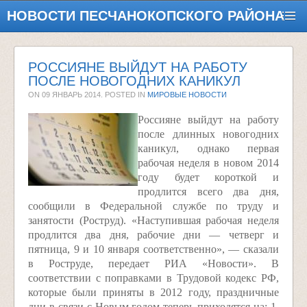
НОВОСТИ ПЕСЧАНОКОПСКОГО РАЙОНА
РОССИЯНЕ ВЫЙДУТ НА РАБОТУ
ПОСЛЕ НОВОГОДНИХ КАНИКУЛ
ON
09 ЯНВАРЬ 2014
. POSTED IN
МИРОВЫЕ НОВОСТИ
Россияне выйдут на работу
после длинных новогодних
каникул, однако первая
рабочая неделя в новом 2014
году будет короткой и
продлится всего два дня,
сообщили в Федеральной службе по труду и
занятости (Роструд). «Наступившая рабочая неделя
продлится два дня, рабочие дни — четверг и
пятница, 9 и 10 января соответственно», — сказали
в Роструде, передает РИА «Новости». В
соответствии с поправками в Трудовой кодекс РФ,
которые были приняты в 2012 году, праздничные
дни в связи с Новым годом теперь приходятся на: 1,