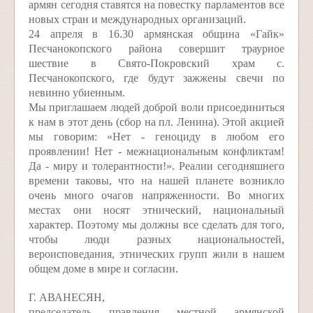
армян сегодня ставятся на повестку парламентов все
новых стран и международных организаций.
24 апреля в 16.30 армянская община «Гайк»
Песчанокопского района совершит траурное
шествие в Свято-Покровский храм с.
Песчанокопского, где будут зажжены свечи по
невинно убиенным.
Мы приглашаем людей доброй воли присоединиться
к нам в этот день (сбор на пл. Ленина). Этой акцией
мы говорим: «Нет - геноциду в любом его
проявлении! Нет - межнациональным конфликтам!
Да - миру и толерантности!». Реалии сегодняшнего
времени таковы, что на нашей планете возникло
очень много очагов напряженности. Во многих
местах они носят этнический, национальный
характер. Поэтому мы должны все сделать для того,
чтобы люди разных национальностей,
вероисповедания, этнических групп жили в нашем
общем доме в мире и согласии.
Г. АВАНЕСЯН,
председатель правления местной армянской