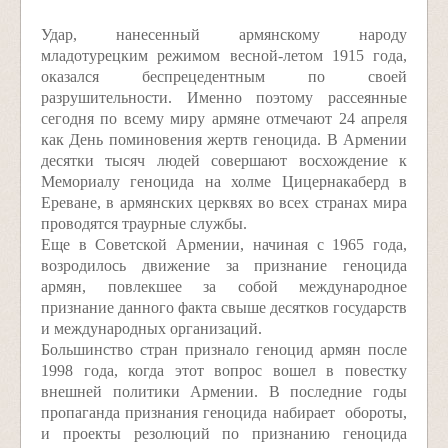
Удар, нанесенный армянскому народу
младотурецким режимом весной-летом 1915 года,
оказался беспрецедентным по своей
разрушительности. Именно поэтому рассеянные
сегодня по всему миру армяне отмечают 24 апреля
как День поминовения жертв геноцида. В Армении
десятки тысяч людей совершают восхождение к
Мемориалу геноцида на холме Цицернакаберд в
Ереване, в армянских церквях во всех странах мира
проводятся траурные службы.
Еще в Советской Армении, начиная с 1965 года,
возродилось движение за признание геноцида
армян, повлекшее за собой международное
признание данного факта свыше десятков государств
и международных организаций.
Большинство стран признало геноцид армян после
1998 года, когда этот вопрос вошел в повестку
внешней политики Армении. В последние годы
пропаганда признания геноцида набирает обороты,
и проекты резолюций по признанию геноцида