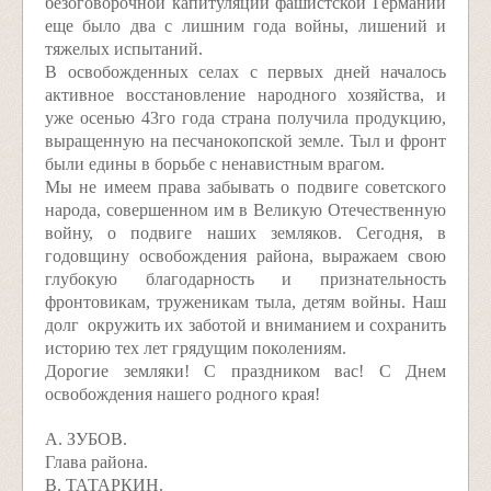
безоговорочной капитуляции фашистской Германии
еще было два с лишним года войны, лишений и
тяжелых испытаний.
В освобожденных селах с первых дней началось
активное восстановление народного хозяйства, и
уже осенью 43­го года страна получила продукцию,
выращенную на песчанокопской земле. Тыл и фронт
были едины в борьбе с ненавистным врагом.
Мы не имеем права забывать о подвиге советского
народа, совершенном им в Великую Отечественную
войну, о подвиге наших земляков. Сегодня, в
годовщину освобождения района, выражаем свою
глубокую благодарность и признательность
фронтовикам, труженикам тыла, детям войны. Наш
долг ­ окружить их заботой и вниманием и сохранить
историю тех лет грядущим поколениям.
Дорогие земляки! С праздником вас! С Днем
освобождения нашего родного края!
А. ЗУБОВ.
Глава района.
В. ТАТАРКИН.