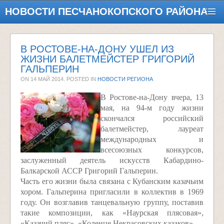
НОВОСТИ ПЕСЧАНОКОПСКОГО РАЙОНА
В РОСТОВЕ-НА-ДОНУ УШЕЛ ИЗ
ЖИЗНИ БАЛЕТМЕЙСТЕР ГРИГОРИЙ
ГАЛЬПЕРИН
ON
14 МАЙ 2014
. POSTED IN
НОВОСТИ РЕГИОНА
В Ростове-на-Дону вчера, 13
мая, на 94-м году жизни
скончался российский
балетмейстер, лауреат
международных и
всесоюзных конкурсов,
заслуженный деятель искусств Кабардино-
Балкарской АССР Григорий Гальперин.
Часть его жизни была связана с Кубанским казачьим
хором. Гальперина пригласили в коллектив в 1969
году. Он возглавив танцевальную группу, поставив
такие композиции, как «Наурская плясовая»,
«Казачий пляс», «Коленце Некрасовских казаков».