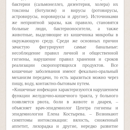
бактерии (сальмонеллез, дизентерия, холера) их
токсины (ботулизм) и вирусы (ротовирусы,
астровирусы, норовирусы и другие). Источниками
же неприятной заразы, как правило, становятся
больные люди, бактерионосители, а также
животные, выделяющие из кишечника микробы в
окружающую среду. Среди же основных причин
зачастую фигурируют самые банальные:
несоблюдение правил личной и общественной
гигиены, нарушение правил хранения и сроков
реализации скоропортящихся продуктов. Все
кишечные заболевания имеют фекально-оральный
механизм передачи, то есть заразиться можно через
пищу, воду, контактно-бытовым путем.
«Кишечные инфекции характеризуются нарушением
функции желудочно-кишечного тракта, у больного
появляется рвота, боли в животе и диарея, –
объясняет врач-эпидемиолог Центра гигиены и
эпидемиологии Елена Костырева. – Возникают
симптомы интоксикации: вялость, сниженный
аппетит, лихорадка и другие, нередко развитие