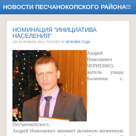
НОВОСТИ ПЕСЧАНОКОПСКОГО РАЙОНА
НОМИНАЦИЯ “ИНИЦИАТИВА
НАСЕЛЕНИЯ”
ON
16 ЯНВАРЬ 2014
. POSTED IN
ЧЕЛОВЕК ГОДА
Андрей
Николаевич
ЧЕРНЕНКО,
житель улицы
Калинина с.
Песчанокопского.
Андрей Николаевич занимает активную жизненную