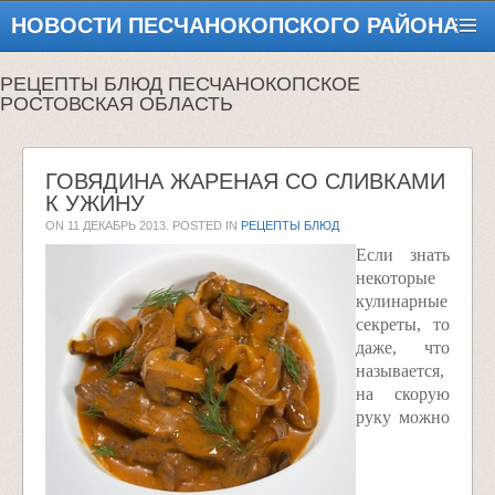
НОВОСТИ ПЕСЧАНОКОПСКОГО РАЙОНА
РЕЦЕПТЫ БЛЮД ПЕСЧАНОКОПСКОЕ
РОСТОВСКАЯ ОБЛАСТЬ
ГОВЯДИНА ЖАРЕНАЯ СО СЛИВКАМИ
К УЖИНУ
ON
11 ДЕКАБРЬ 2013
. POSTED IN
РЕЦЕПТЫ БЛЮД
Если знать
некоторые
кулинарные
секреты, то
даже, что
называется,
на скорую
руку можно