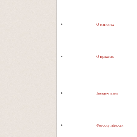
О магнитах
О вулканах
Звезда-гигант
Фотослучайности