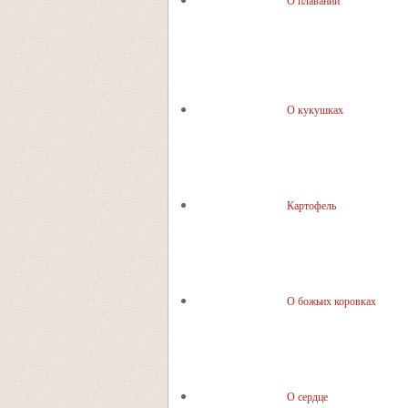
О плавании
О кукушках
Картофель
О божьих коровках
О сердце