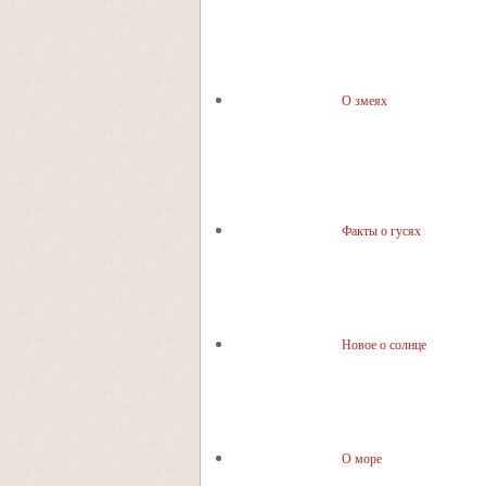
О змеях
Факты о гусях
Новое о солнце
О море