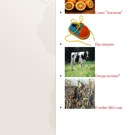
Слово "Апельсин"
Про шнурки
Откуда молоко?
О войне 1812 года