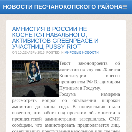
НОВОСТИ ПЕСЧАНОКОПСКОГО РАЙОНА
АМНИСТИЯ В РОССИИ НЕ
КОСНЕТСЯ НАВАЛЬНОГО,
АКТИВИСТОВ GREENPEACE И
УЧАСТНИЦ PUSSY RIOT
ON
10 ДЕКАБРЬ 2013
. POSTED IN
МИРОВЫЕ НОВОСТИ
Текст законопроекта об
амнистии по случаю 20-летия
Конституции внесен
президентом РФ Владимиром
Путиным в Госдуму.
Госдума намерена
рассмотреть вопрос об объявлении широкой
амнистии до конца года. В понедельник стало
известно, что работа над проектом об амнистии в
президентской администрации завершилась. СМИ
сообщали, что амнистировать предполагается лиц,
совершивших преступления небольшой или средней