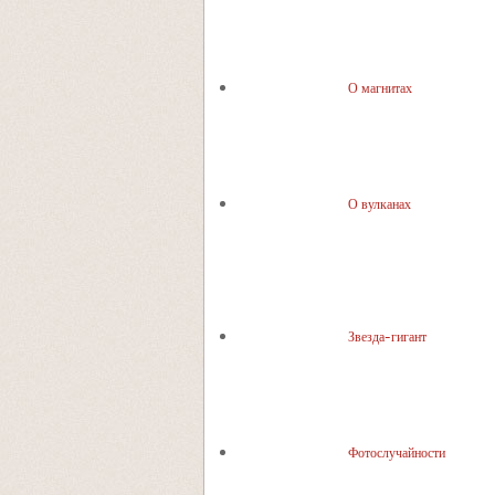
О магнитах
О вулканах
Звезда-гигант
Фотослучайности