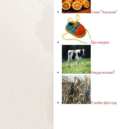
Слово "Апельсин"
Про шнурки
Откуда молоко?
О войне 1812 года