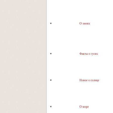
О змеях
Факты о гусях
Новое о солнце
О море