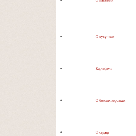
О плавании
О кукушках
Картофель
О божьих коровках
О сердце