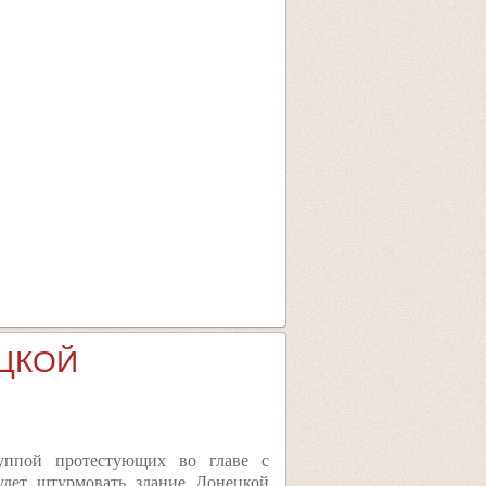
ЕЦКОЙ
уппой протестующих во главе с
удет штурмовать здание Донецкой