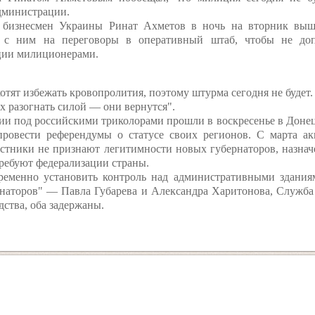
дминистрации.
 бизнесмен Украины Ринат Ахметов в ночь на вторник вы
я с ним на переговоры в оперативный штаб, чтобы не доп
ции милиционерами.
хотят избежать кровопролития, поэтому штурма сегодня не будет
их разогнать силой — они вернутся".
и под российскими триколорами прошли в воскресенье в Донецк
ровести референдумы о статусе своих регионов. С марта ак
тники не признают легитимности новых губернаторов, назнач
требуют федерализации страны.
ременно установить контроль над административными здания
наторов" — Павла Губарева и Александра Харитонова, Служба
ства, оба задержаны.