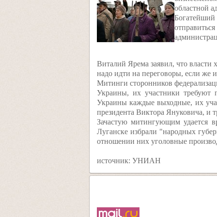
областной а
Богатейший
отправитьс
администра
Виталий Ярема заявил, что власти 
надо идти на переговоры, если же 
Митинги сторонников федерализаци
Украины, их участники требуют п
Украины каждые выходные, их учас
президента Виктора Януковича, и 
Зачастую митингующим удается в
Луганске избрали "народных губер
отношении них уголовные производ
источник: УНИАН