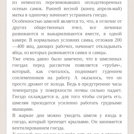
из немногих перезимовавших оплодотворенных
осенью самок. Ранней весной (конец апреля-май)
матка в одиночку начинает устраивать гнездо.
Особенностью шмелей является то, что, в отличие от
других общественных пчел, все личинки
развиваются и выкармливаются вместе, в одной
камере. В нормальных условиях самка, отложив 200
—400 яиц, дающих рабочих, начинает откладывать
яйца, из которых развиваются самки и самцы.
Уже очень давно было замечено, что в шмелиных
гнездах перед рассветом появляется «трубач»,
который, как считалось, поднимает гудением
соплеменников на работу. А оказалось, что он
просто дрожит от холода. Ведь в предутренние часы
температура у поверхности почвы сильно падает.
Гнездо охлаждается и, для того чтобы согреть его,
шмелям приходится усиленно работать грудными
мышцами.
В жаркие дни можно увидеть шмеля у входа в
гнездо, который трепещет крыльями. Он занимается
вентилированием гнезда.