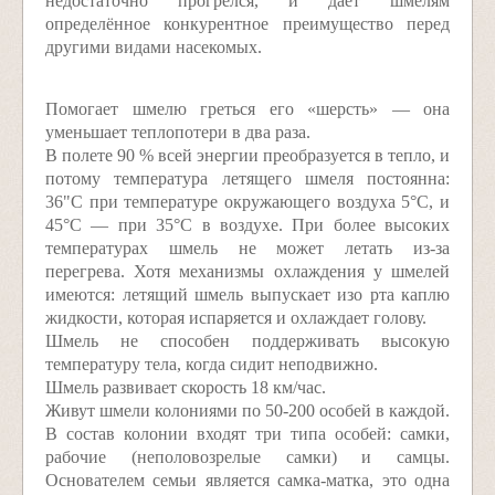
недостаточно прогрелся, и даёт шмелям
определённое конкурентное преимущество перед
другими видами насекомых.
Помогает шмелю греться его «шерсть» — она
уменьшает теплопотери в два раза.
В полете 90 % всей энергии преобразуется в тепло, и
потому температура летящего шмеля постоянна:
36"С при температуре окружающего воздуха 5°С, и
45°С — при 35°С в воздухе. При более высоких
температурах шмель не может летать из-за
перегрева. Хотя механизмы охлаждения у шмелей
имеются: летящий шмель выпускает изо рта каплю
жидкости, которая испаряется и охлаждает голову.
Шмель не способен поддерживать высокую
температуру тела, когда сидит неподвижно.
Шмель развивает скорость 18 км/час.
Живут шмели колониями по 50-200 особей в каждой.
В состав колонии входят три типа особей: самки,
рабочие (неполовозрелые самки) и самцы.
Основателем семьи является самка-матка, это одна