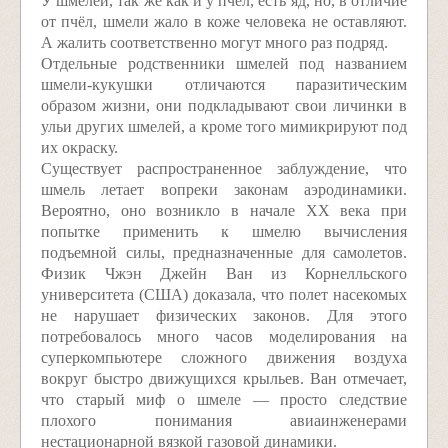
У шмелей, так же как и у пчёл, есть яд, но, в отличие
от пчёл, шмели жало в коже человека не оставляют.
А жалить соответственно могут много раз подряд.
Отдельные родственники шмелей под названием
шмели-кукушки отличаются паразитическим
образом жизни, они подкладывают свои личинки в
ульи других шмелей, а кроме того мимикрируют под
их окраску.
Существует распространенное заблуждение, что
шмель летает вопреки законам аэродинамики.
Вероятно, оно возникло в начале XX века при
попытке применить к шмелю вычисления
подъемной силы, предназначенные для самолетов.
Физик Чжэн Джейн Ван из Корнелльского
университета (США) доказала, что полет насекомых
не нарушает физических законов. Для этого
потребовалось много часов моделирования на
суперкомпьютере сложного движения воздуха
вокруг быстро движущихся крыльев. Ван отмечает,
что старый миф о шмеле — просто следствие
плохого понимания авиаинженерами
нестационарной вязкой газовой динамики.