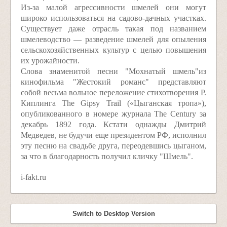
Из-за малой агрессивности шмелей они могут
широко использоваться на садово-дачных участках.
Существует даже отрасль такая под названием
шмелеводство — разведение шмелей для опыления
сельскохозяйственных культур с целью повышения
их урожайности.
Слова знаменитой песни "Мохнатый шмель"из
кинофильма "Жестокий романс" представляют
собой весьма вольное переложение стихотворения Р.
Киплинга The Gipsy Trail («Цыганская тропа»),
опубликованного в номере журнала The Century за
декабрь 1892 года. Кстати однажды Дмитрий
Медведев, не будучи еще президентом РФ, исполнил
эту песню на свадьбе друга, переодевшись цыганом,
за что в благодарность получил кличку "Шмель".
i-fakt.ru
Switch to Desktop Version