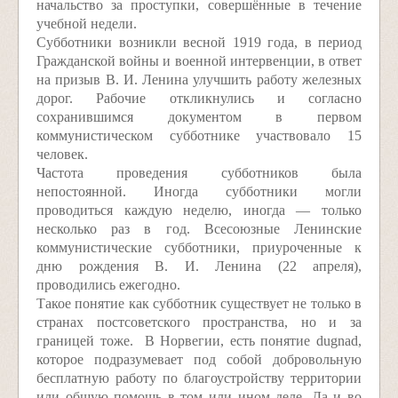
начальство за проступки, совершённые в течение
учебной недели.
Субботники возникли весной 1919 года, в период
Гражданской войны и военной интервенции, в ответ
на призыв В. И. Ленина улучшить работу железных
дорог. Рабочие откликнулись и согласно
сохранившимся документом в первом
коммунистическом субботнике участвовало 15
человек.
Частота проведения субботников была
непостоянной. Иногда субботники могли
проводиться каждую неделю, иногда — только
несколько раз в год. Всесоюзные Ленинские
коммунистические субботники, приуроченные к
дню рождения В. И. Ленина (22 апреля),
проводились ежегодно.
Такое понятие как субботник существует не только в
странах постсоветского пространства, но и за
границей тоже. В Норвегии, есть понятие dugnad,
которое подразумевает под собой добровольную
бесплатную работу по благоустройству территории
или общую помощь в том или ином деле. Да и во