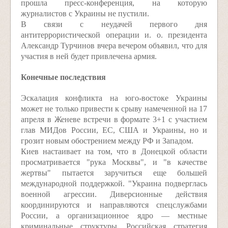
прошла пресс-конференция, на которую
журналистов с Украины не пустили.
В связи с неудачей первого дня
антитеррористической операции и. о. президента
Александр Турчинов вчера вечером объявил, что для
участия в ней будет привлечена армия.
Конечные последствия
Эскалация конфликта на юго-востоке Украины
может не только привести к срыву намеченной на 17
апреля в Женеве встречи в формате 3+1 с участием
глав МИДов России, ЕС, США и Украины, но и
грозит новым обострением между РФ и Западом.
Киев настаивает на том, что в Донецкой области
просматривается "рука Москвы", и "в качестве
жертвы" пытается заручиться еще большей
международной поддержкой. "Украина подверглась
военной агрессии. Диверсионные действия
координируются и направляются спецслужбами
России, а организационное ядро — местные
криминальные структуры. Российская стратегия