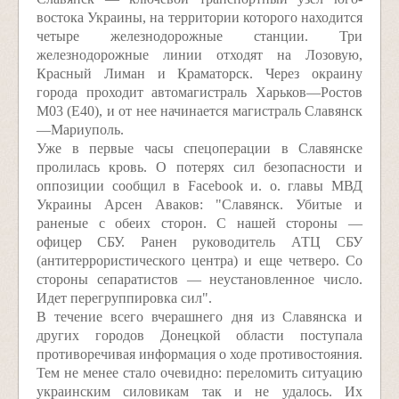
востока Украины, на территории которого находится
четыре железнодорожные станции. Три
железнодорожные линии отходят на Лозовую,
Красный Лиман и Краматорск. Через окраину
города проходит автомагистраль Харьков—Ростов
М03 (E40), и от нее начинается магистраль Славянск
—Мариуполь.
Уже в первые часы спецоперации в Славянске
пролилась кровь. О потерях сил безопасности и
оппозиции сообщил в Facebook и. о. главы МВД
Украины Арсен Аваков: "Славянск. Убитые и
раненые с обеих сторон. С нашей стороны —
офицер СБУ. Ранен руководитель АТЦ СБУ
(антитеррористического центра) и еще четверо. Со
стороны сепаратистов — неустановленное число.
Идет перегруппировка сил".
В течение всего вчерашнего дня из Славянска и
других городов Донецкой области поступала
противоречивая информация о ходе противостояния.
Тем не менее стало очевидно: переломить ситуацию
украинским силовикам так и не удалось. Их