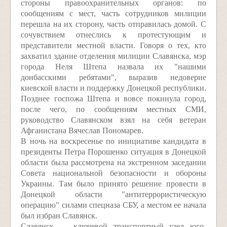
стороны правоохранительных органов: по
сообщениям с мест, часть сотрудников милиции
перешла на их сторону, часть отправилась домой. С
сочувствием отнеслись к протестующим и
представители местной власти. Говоря о тех, кто
захватил здание отделения милиции Славянска, мэр
города Неля Штепа назвала их "нашими
донбасскими ребятами", выразив недоверие
киевской власти и поддержку Донецкой республики.
Позднее госпожа Штепа и вовсе покинула город,
после чего, по сообщениям местных СМИ,
руководство Славянском взял на себя ветеран
Афганистана Вячеслав Пономарев.
В ночь на воскресенье по инициативе кандидата в
президенты Петра Порошенко ситуация в Донецкой
области была рассмотрена на экстренном заседании
Совета национальной безопасности и обороны
Украины. Там было принято решение провести в
Донецкой области "антитеррористическую
операцию" силами спецназа СБУ, а местом ее начала
был избран Славянск.
Славянск — ключевой транспортный узел юго-