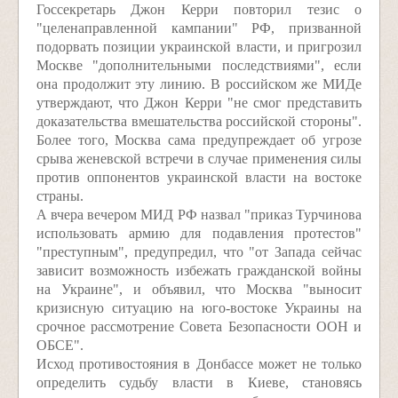
Госсекретарь Джон Керри повторил тезис о
"целенаправленной кампании" РФ, призванной
подорвать позиции украинской власти, и пригрозил
Москве "дополнительными последствиями", если
она продолжит эту линию. В российском же МИДе
утверждают, что Джон Керри "не смог представить
доказательства вмешательства российской стороны".
Более того, Москва сама предупреждает об угрозе
срыва женевской встречи в случае применения силы
против оппонентов украинской власти на востоке
страны.
А вчера вечером МИД РФ назвал "приказ Турчинова
использовать армию для подавления протестов"
"преступным", предупредил, что "от Запада сейчас
зависит возможность избежать гражданской войны
на Украине", и объявил, что Москва "выносит
кризисную ситуацию на юго-востоке Украины на
срочное рассмотрение Совета Безопасности ООН и
ОБСЕ".
Исход противостояния в Донбассе может не только
определить судьбу власти в Киеве, становясь