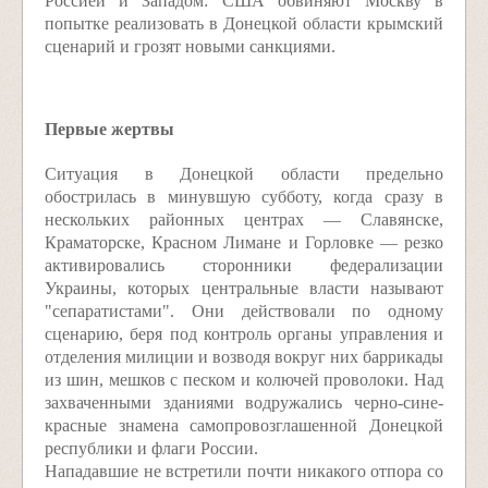
Россией и Западом: США обвиняют Москву в
попытке реализовать в Донецкой области крымский
сценарий и грозят новыми санкциями.
Первые жертвы
Ситуация в Донецкой области предельно
обострилась в минувшую субботу, когда сразу в
нескольких районных центрах — Славянске,
Краматорске, Красном Лимане и Горловке — резко
активировались сторонники федерализации
Украины, которых центральные власти называют
"сепаратистами". Они действовали по одному
сценарию, беря под контроль органы управления и
отделения милиции и возводя вокруг них баррикады
из шин, мешков с песком и колючей проволоки. Над
захваченными зданиями водружались черно-сине-
красные знамена самопровозглашенной Донецкой
республики и флаги России.
Нападавшие не встретили почти никакого отпора со