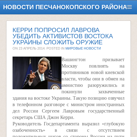
НОВОСТИ ПЕСЧАНОКОПСКОГО РАЙОНА
КЕРРИ ПОПРОСИЛ ЛАВРОВА
УБЕДИТЬ АКТИВИСТОВ ВОСТОКА
УКРАИНЫ СЛОЖИТЬ ОРУЖИЕ
ON
23 АПРЕЛЬ 2014
. POSTED IN
МИРОВЫЕ НОВОСТИ
Вашингтон призывает
Москву повлиять на
противников новой киевской
власти, чтобы они в обмен на
амнистию разоружились и
покинули захваченные
здания на востоке Украины. Такую позицию озвучил
в телефонном разговоре с министром иностранных
дел России Сергеем Лавровым государственный
секретарь США Джон Керри.
Руководитель Госдепартамента выразил «глубокую
озабоченность» в связи с отсутствием
положительных шагов со стороны России на пути