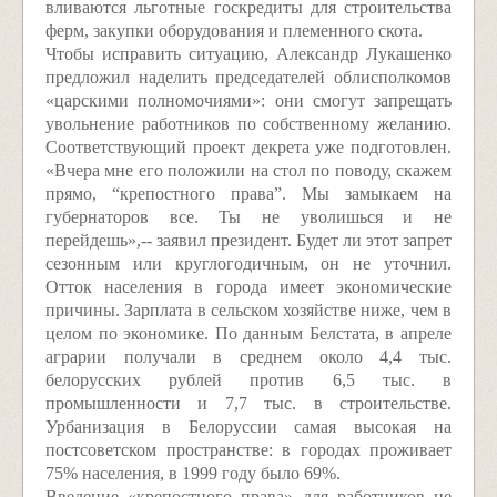
вливаются льготные госкредиты для строительства
ферм, закупки оборудования и племенного скота.
Чтобы исправить ситуацию, Александр Лукашенко
предложил наделить председателей облисполкомов
«царскими полномочиями»: они смогут запрещать
увольнение работников по собственному желанию.
Соответствующий проект декрета уже подготовлен.
«Вчера мне его положили на стол по поводу, скажем
прямо, “крепостного права”. Мы замыкаем на
губернаторов все. Ты не уволишься и не
перейдешь»,-- заявил президент. Будет ли этот запрет
сезонным или круглогодичным, он не уточнил.
Отток населения в города имеет экономические
причины. Зарплата в сельском хозяйстве ниже, чем в
целом по экономике. По данным Белстата, в апреле
аграрии получали в среднем около 4,4 тыс.
белорусских рублей против 6,5 тыс. в
промышленности и 7,7 тыс. в строительстве.
Урбанизация в Белоруссии самая высокая на
постсоветском пространстве: в городах проживает
75% населения, в 1999 году было 69%.
Введение «крепостного права» для работников не