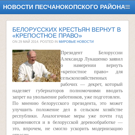
НОВОСТИ ПЕСЧАНОКОПСКОГО РАЙОНА
БЕЛОРУССКИХ КРЕСТЬЯН ВЕРНУТ В
«КРЕПОСТНОЕ ПРАВО»
ON
29 МАЙ 2014
. POSTED IN
МИРОВЫЕ НОВОСТИ
Президент Белоруссии
Александр Лукашенко заявил
о намерении вернуть
«крепостное право» для
сельскохозяйственных
рабочих — декрет, который
наделяет губернаторов полномочиями вводить
запрет на увольнение работников, уже подготовлен.
По мнению белорусского президента, это может
улучшить положение дел в сельском хозяйстве
республики. Аналогичные меры уже почти год
применяются и в белорусской деревообработке —
это, впрочем, не смогло ускорить модернизацию
отрасли.