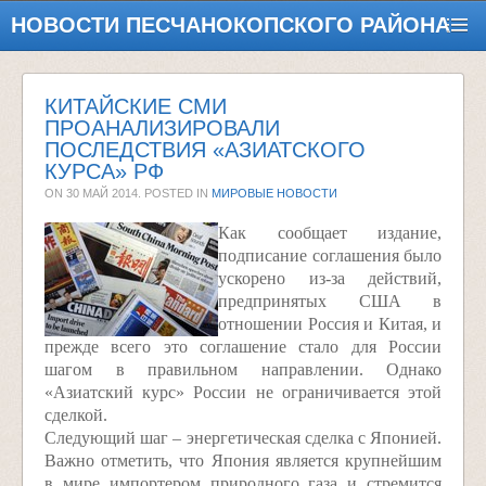
НОВОСТИ ПЕСЧАНОКОПСКОГО РАЙОНА
КИТАЙСКИЕ СМИ
ПРОАНАЛИЗИРОВАЛИ
ПОСЛЕДСТВИЯ «АЗИАТСКОГО
КУРСА» РФ
ON
30 МАЙ 2014
. POSTED IN
МИРОВЫЕ НОВОСТИ
Как сообщает издание,
подписание соглашения было
ускорено из-за действий,
предпринятых США в
отношении Россия и Китая, и
прежде всего это соглашение стало для России
шагом в правильном направлении. Однако
«Азиатский курс» России не ограничивается этой
сделкой.
Следующий шаг – энергетическая сделка с Японией.
Важно отметить, что Япония является крупнейшим
в мире импортером природного газа и стремится