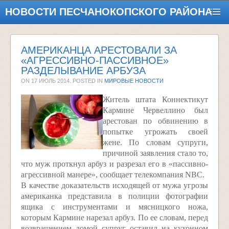
НОВОСТИ ПЕСЧАНОКОПСКОГО РАЙОНА
АМЕРИКАНЦА АРЕСТОВАЛИ ЗА
«АГРЕССИВНО-ПАССИВНОЕ»
РАЗДЕЛЫВАНИЕ АРБУЗА
ON
17 ИЮЛЬ 2014
. POSTED IN
МИРОВЫЕ НОВОСТИ
Житель штата Коннектикут
Кармине Червеллино был
арестован по обвинению в
попытке угрожать своей
жене. По словам супруги,
причиной заявления стало то,
что муж проткнул арбуз и разрезал его в «пассивно-
агрессивной манере», сообщает телекомпания NBC.
В качестве доказательств исходящей от мужа угрозы
американка представила в полиции фотографии
ящика с инструментами и мясницкого ножа,
которым Кармине нарезал арбуз. По ее словам, перед
возвращением домой супруг оставил на кухонном