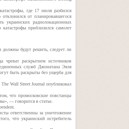
атастрофы, где 17 июля разбился
р отклонился от планировавшегося
сть украинских радиолокационных
о катастрофы приблизился самолет
 должны будут решить, следует ли
да чреват раскрытием источников
ъединенных служб Джонатана Эяля
могут быть раскрыты без ущерба для
he Wall Street Journal опубликовал
том, что промосковские повстанцы
ы», — говорится в статье.
endent.
исты ответственны за уничтожение
 того, что украинский истребитель