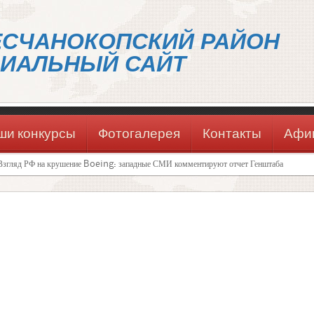
ЕСЧАНОКОПСКИЙ РАЙОН
ИАЛЬНЫЙ САЙТ
ши конкурсы
Фотогалерея
Контакты
Афи
Взгляд РФ на крушение Boeing: западные СМИ комментируют отчет Генштаба