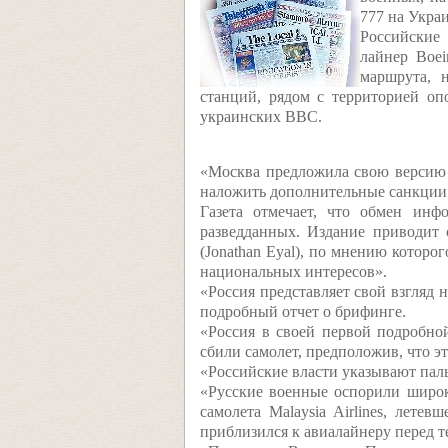
777 на Украи
Российские 
лайнер Boei
маршрута, 
станций, рядом с территорией оп
украинских ВВС.
«Москва предложила свою версию 
наложить дополнительные санкции н
Газета отмечает, что обмен инф
разведданных. Издание приводит 
(Jonathan Eyal), по мнению которо
национальных интересов».
«Россия представляет свой взгляд 
подробный отчет о брифинге.
«Россия в своей первой подробно
сбили самолет, предположив, что э
«Российские власти указывают паль
«Русские военные оспорили широк
самолета Malaysia Airlines, лете
приблизился к авиалайнеру перед т