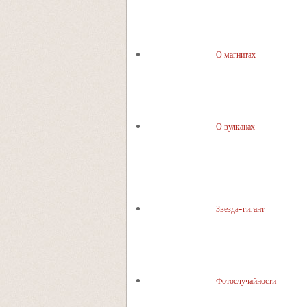
О магнитах
О вулканах
Звезда-гигант
Фотослучайности