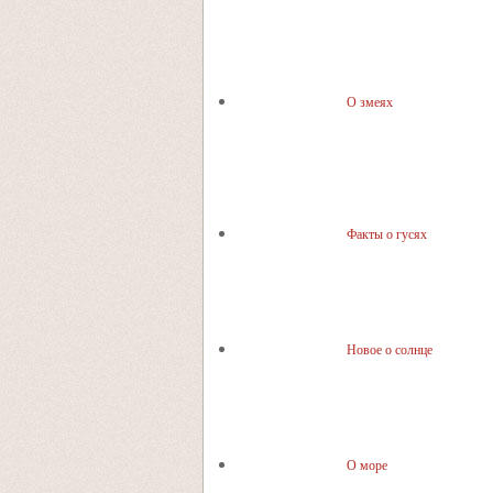
О змеях
Факты о гусях
Новое о солнце
О море