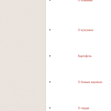
О плавании
О кукушках
Картофель
О божьих коровках
О сердце