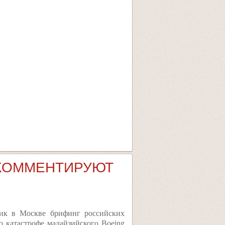
И КОММЕНТИРУЮТ
ик в Москве брифинг российских
 катастрофе малайзийского Boeing