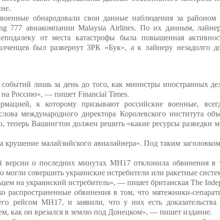
не.
военные обнародовали свои данные наблюдения за районом к
ng 777 авиакомпании Malaysia Airlines. По их данным, лайне
неподалеку от места катастрофы была повышенная активно
олченцев был развернут ЗРК «Бук», а к лайнеру незадолго д
событий лишь за день до того, как министры иностранных дел
а Россию», — пишет Financial Times.
ормацией, к которому призывают российские военные, всег
слова международного директора Королевского института об
го, теперь Вашингтон должен решить «какие ресурсы разведки 
на крушение малайзийского авиалайнера». Под таким заголовком T
й версии о последних минутах MH17 отклонила обвинения в 
то могли совершить украинские истребители или ракетные систем
цем на украинский истребитель», — пишет британская The Indep
о распространенные обвинения в том, что мятежники-сепарат
вшего рейсом MH17, и заявили, что у них есть доказательства
ем, как он врезался в землю под Донецком», — пишет издание.