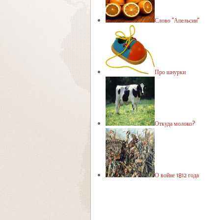
Слово "Апельсин"
Про шнурки
Откуда молоко?
О войне 1812 года