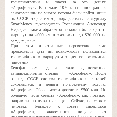
транссибирский и платят за это деньги
«Аэрофлоту». В начале 1970-х гг. иностранные
авиакомпании на многое готовы были пойти, лишь
бы СССР открыл им коридор, рассказывал журналу
SmartMoney руководитель Росавиации Александр
Нерадько: таким образом они смогли бы сократить
маршрут на 4000 км и экономить до $30 000 на
каждом рейсе.
При этом иностранные перевозчики сами
предложили дать им возможность пользоваться
транссибирским маршрутом за деньги, вспоминал
чиновник.
Бенефициаром сделки стало единственное
авиапредприятие страны — «Аэрофлот». После
распада СССР система транссибирских платежей
сохранилась, и деньги по-прежнему получал
«Аэрофлот». Сборы могли достигать $500 млн. Но
большую часть средств «Аэрофлот», как правило,
направлял на нужды авиации. Сейчас, по словам
человека, близкого к совету директоров
«Аэрофлота», авиакомпания получает от