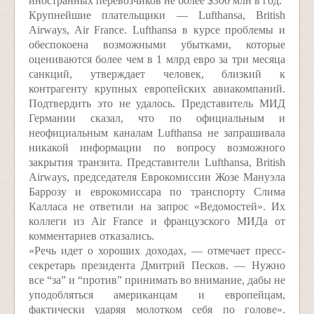
иностранных перевозчиков не более $300 млн в год.
Крупнейшие плательщики — Lufthansa, British
Airways, Air France. Lufthansa в курсе проблемы и
обеспокоена возможными убытками, которые
оцениваются более чем в 1 млрд евро за три месяца
санкций, утверждает человек, близкий к
контрагенту крупных европейских авиакомпаний.
Подтвердить это не удалось. Представитель МИД
Германии сказал, что по официальным и
неофициальным каналам Lufthansa не запрашивала
никакой информации по вопросу возможного
закрытия транзита. Представители Lufthansa, British
Airways, председателя Еврокомиссии Жозе Мануэла
Баррозу и еврокомиссара по транспорту Слима
Калласа не ответили на запрос «Ведомостей». Их
коллеги из Air France и французского МИДа от
комментариев отказались.
«Речь идет о хороших доходах, — отмечает пресс-
секретарь президента Дмитрий Песков. — Нужно
все “за” и “против” принимать во внимание, дабы не
уподобляться американцам и европейцам,
фактически ударяя молотком себя по голове».