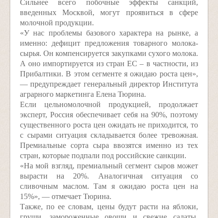
Сильнее всего побочные эффекты санкций,
введенных Москвой, могут проявиться в сфере
молочной продукции.
«У нас проблемы базового характера на рынке, а
именно: дефицит предложения товарного молока-
сырья. Он компенсируется закупками сухого молока.
А оно импортируется из стран ЕС – в частности, из
Прибалтики. В этом сегменте я ожидаю роста цен»,
— предупреждает генеральный директор Института
аграрного маркетинга Елена Тюрина.
Если цельномолочной продукцией, продолжает
эксперт, Россия обеспечивает себя на 90%, поэтому
существенного роста цен ожидать не приходится, то
с сырами ситуация складывается более тревожная.
Премиальные сорта сыра ввозятся именно из тех
стран, которые подпали под российские санкции.
«На мой взгляд, премиальный сегмент сыров может
вырасти на 20%. Аналогичная ситуация со
сливочным маслом. Там я ожидаю роста цен на
15%», — отмечает Тюрина.
Также, по ее словам, цены будут расти на яблоки,
груши, замороженные овощи и свежие салаты,