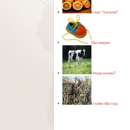
Слово "Апельсин"
Про шнурки
Откуда молоко?
О войне 1812 года