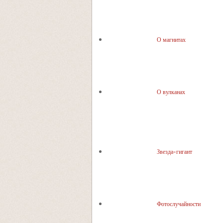
О магнитах
О вулканах
Звезда-гигант
Фотослучайности