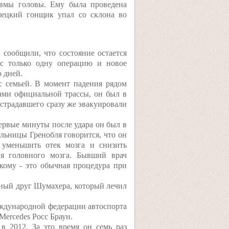
авмы головы. Ему была проведена
емецкий гонщик упал со склона во
сообщили, что состояние остается
ес только одну операцию и новое
 дней.
 семьей. В момент падения рядом
лами официальной трассы, он был в
острадавшего сразу же эвакуировали
первые минуты после удара он был в
ольницы Гренобля говорится, что он
 уменьшить отек мозга и снизить
я головного мозга. Бывший врач
 кому - это обычная процедура при
чный друг Шумахера, который лечил
еждународной федерации автоспорта
Mercedes Росс Браун.
в 2012. За это время он семь раз