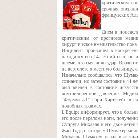
критическом со
срочная операц
французских Аль
Днем в понедель
критическим, от прогнозов меди
хирургическое вмешательство пока 
Инцидент произошел в воскресень
находился его 14-летний сын, он 
шлеме, что смягчило удар. Врачи о
на вертолете в местную больницу, о
Изначально сообщалось, что Шумахе
сознании, но затем состояние 44-л
был введен в состояние искусст
внутричерепное давление. Меди
"Формулы-1" Гэри Хартстейн в сво
подобных травмах.
L'Equipe информирует, что в боль
его после перелома ноги, полученн
Супруга Михаэля и его двое детей
Жан Тодт, с которым Шумахер много 
Михаэль Шумахер начал выступать