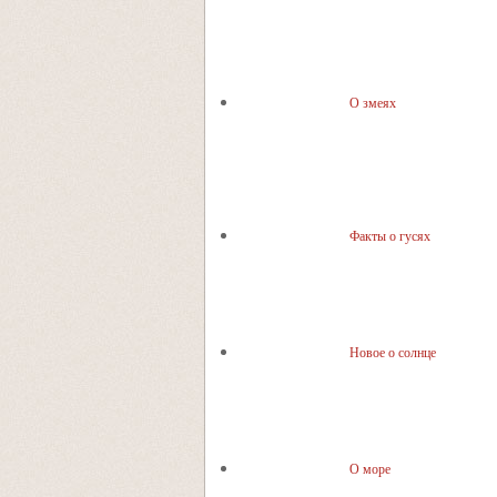
О змеях
Факты о гусях
Новое о солнце
О море