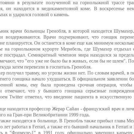
стоянии в результате полученной на горнолыжной трассе тр
ия, он находится в медикаментозной коме. В воскресенье н
пах и ударился головой о камень.
ник врачи больницы Гренобля, в которой находится Шумахер, 
ки воздерживаются. Врачи подчеркивают, что гонщик перен
не планируется. Он останется в коме еще как минимум несколько
е на горнолыжном курорте Мерибель, где Шумахер отдыхал с
не пострадал. Семикратный чемпион мира находился за преде
тмечают, что "его уже не было бы в живых, если бы не шлем". П
ткуда затем перевезли в госпиталь Гренобля.
р получил травму, но угрозы жизни нет. По словам врачей, в 
етнего гонщика начало ухудшаться. В официальном заявлении б
венной комы, ему была проведена срочная операция, чтобы
ки отмечают, что у бывшего гонщика серьезные повреждени
ем Twitter отметил, что введение пациента в искусственную
нице находится профессор Жерар Сайан - французский врач и ли
ого на Гран-при Великобритании 1999 года.
 также находятся в больнице. В Гренобль также прибыл глава М
лет работал в Ferrari, а также его бывший начальник в Ferrari и 
 в "Формуле-1" в 1991 году, официально завершил карьеру 