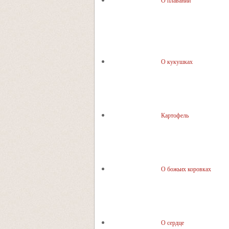
О плавании
О кукушках
Картофель
О божьих коровках
О сердце