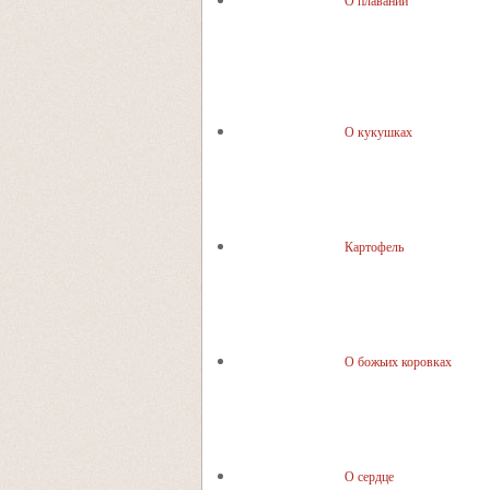
О плавании
О кукушках
Картофель
О божьих коровках
О сердце