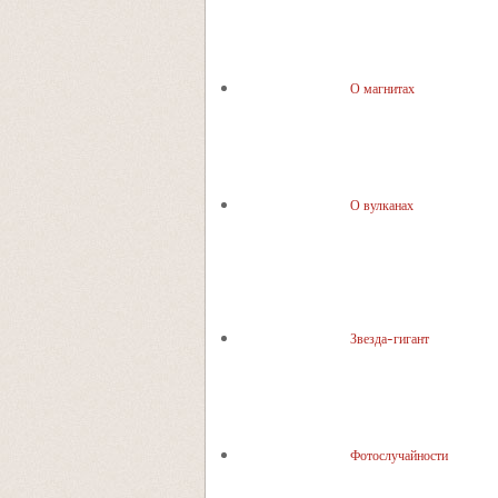
О магнитах
О вулканах
Звезда-гигант
Фотослучайности