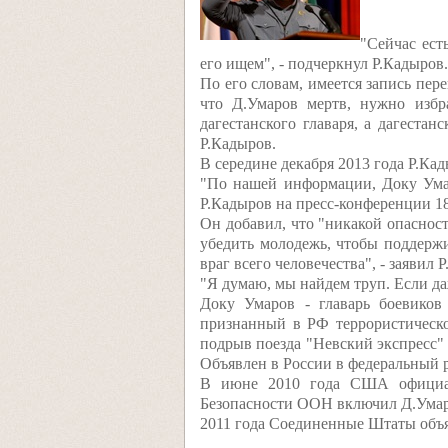
"Сейчас ест
его ищем", - подчеркнул Р.Кадыров.
По его словам, имеется запись пер
что Д.Умаров мертв, нужно избра
дагестанского главаря, а дагеста
Р.Кадыров.
В середине декабря 2013 года Р.Кад
"По нашей информации, Доку Умар
Р.Кадыров на пресс-конференции 18
Он добавил, что "никакой опасност
убедить молодежь, чтобы поддержив
враг всего человечества", - заявил 
"Я думаю, мы найдем труп. Если даж
Доку Умаров - главарь боевиков
признанный в РФ террористической
подрыв поезда "Невский экспресс" 
Объявлен в России в федеральный 
В июне 2010 года США официал
Безопасности ООН включил Д.Умаро
2011 года Соединенные Штаты объя