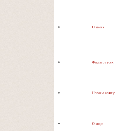
О змеях
Факты о гусях
Новое о солнце
О море