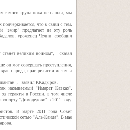
отя самого трупа пока не нашли, мы
подчеркивается, что в связи с тем,
й "эмир" предлагает на эту роль
 Вадалов, уроженец Чечни, сообщил
станет великим воином", - сказал
ьше он мог совершать преступления,
 враг народа, враг религии ислам и
шайтан", - заявил Р.Кадыров.
так называемый "Имарат Кавказ",
 за теракты в России, в том числе
эропорту "Домодедово" в 2011 году.
стов. В марте 2011 года Совет
тической сетью "Аль-Каида". В мае
арова.