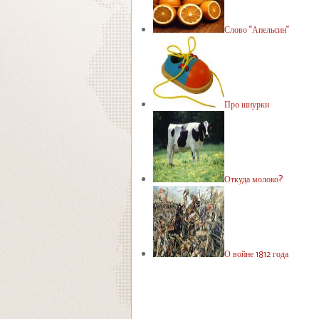
Слово "Апельсин"
Про шнурки
Откуда молоко?
О войне 1812 года