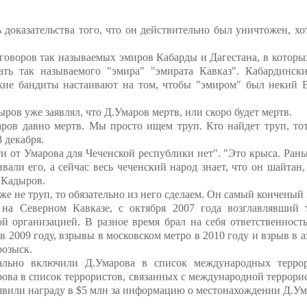
ь доказательства того, что он действительно был уничтожен, х
еговоров так называемых эмиров Кабарды и Дагестана, в которых 
ть так называемого "эмира" "эмирата Кавказ". Кабардински
нские бандиты настаивают на том, чтобы "эмиром" был некий
ыров уже заявлял, что Д.Умаров мертв, или скоро будет мертв.
ов давно мертв. Мы просто ищем труп. Кто найдет труп, тот 
 декабря.
и от Умарова для Чеченской республики нет". "Это крыса. Ран
али его, а сейчас весь чеченский народ знает, что он шайтан,
Р.Кадыров.
е не труп, то обязательно из него сделаем. Он самый конченый 
 на Северном Кавказе, с октября 2007 года возглавлявший 
 организацией. В разное время брал на себя ответственность
в 2009 году, взрывы в московском метро в 2010 году и взрыв в а
розыск.
ьно включили Д.Умарова в список международных террори
ва в список террористов, связанных с международной террорис
вили награду в $5 млн за информацию о местонахождении Д.Ум