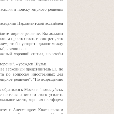
насилия и поиску мирного решения
заседании Парламентской ассамблеи
найдите мирное решение. Вы должны
ожем просто стоять и смотреть, что
ожем, чтобы ускорить диалог между
", - заявил он.
 важный хороший сигнал, но чтобы
тороны", - убежден Шульц.
еве верховный представитель ЕС по
та по вопросам иностранных дел
и мирное решение". "По возращению
 обратился к Москве: "пожалуйста,
е насилия и вместо этого усилить
никальное место, хорошая платформа
ксом и Александром Квасьневским