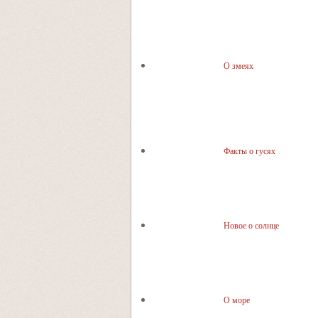
О змеях
Факты о гусях
Новое о солнце
О море