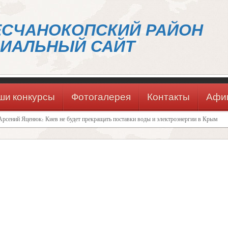
ЕСЧАНОКОПСКИЙ РАЙОН
ИАЛЬНЫЙ САЙТ
ши конкурсы
Фотогалерея
Контакты
Афи
Арсений Яценюк: Киев не будет прекращать поставки воды и электроэнергии в Крым