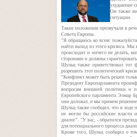
ухудшение с
Он также вн
ситуации.
Такие положения прозвучали в реч
Совета Европы.
"Я обращаюсь ко всем: пожалуйста
найти выход из этого кризиса. Мы 
происходит и ничего не делать, к
сторонами и должны гарантировать,
Шульц также приветствовал тот ф
разрешить этот политический кризи
"Конфликт может быть решен тольк
Президент Европарламента проинфо
вопросам внешней политики и п
Европейского парламента Элмар Бр
они доложат, и мы примем решение
Шульц также сообщил, что в ходе 
не могли бы российские власти и
диалог". "У вас, - обратился през
для потенциального процесса диало
Кроме того, Шульц сообщил о то