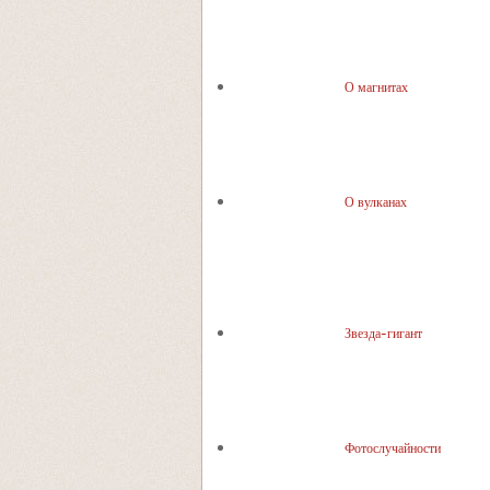
О магнитах
О вулканах
Звезда-гигант
Фотослучайности