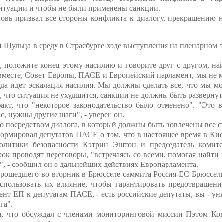
итуации и чтобы не были применены санкции.
овь призвал все стороны конфликта к диалогу, прекращению 
и Шульца в среду в Страсбурге ходе выступления на пленарном 
, положите конец этому насилию и говорите друг с другом, 
вместе, Совет Европы, ПАСЕ и Европейский парламент, мы не м
огда идет эскалация насилия. Мы должны сделать все, что мы м
 что ситуация не ухудшится, санкции не должны быть развернуты
акт, что "некоторое законодательство было отменено". "Это
с, нужны другие шаги", - уверен он.
о посредством диалога, в который должны быть вовлечены все с
рмировал депутатов ПАСЕ о том, что в настоящее время в Ки
олитики безопасности Кэтрин Эштон и председатель комите
ок проводят переговоры, "встречаясь со всеми, помогая найт
", - сообщил он о дальнейших действиях Европарламента.
прошедшего во вторник в Брюсселе саммита Россия-ЕС Брюссель
спользовать их влияние, чтобы гарантировать предотвращени
идент ЕП к депутатам ПАСЕ, - есть российские депутаты, вы - у
га".
м, что обсуждал с членами мониторинговой миссии Пэтом Ко