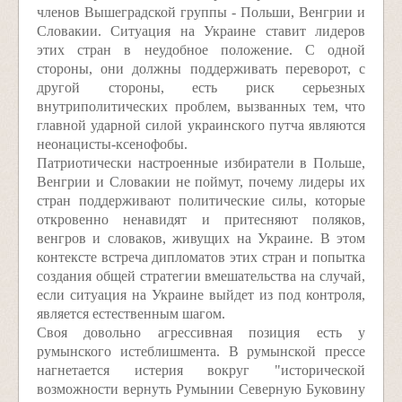
членов Вышеградской группы - Польши, Венгрии и
Словакии. Ситуация на Украине ставит лидеров
этих стран в неудобное положение. С одной
стороны, они должны поддерживать переворот, с
другой стороны, есть риск серьезных
внутриполитических проблем, вызванных тем, что
главной ударной силой украинского путча являются
неонацисты-ксенофобы.
Патриотически настроенные избиратели в Польше,
Венгрии и Словакии не поймут, почему лидеры их
стран поддерживают политические силы, которые
откровенно ненавидят и притесняют поляков,
венгров и словаков, живущих на Украине. В этом
контексте встреча дипломатов этих стран и попытка
создания общей стратегии вмешательства на случай,
если ситуация на Украине выйдет из под контроля,
является естественным шагом.
Своя довольно агрессивная позиция есть у
румынского истеблишмента. В румынской прессе
нагнетается истерия вокруг "исторической
возможности вернуть Румынии Северную Буковину