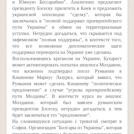
и Южную Бессарабию". Аналитики предлагают
президенту Бэсеску прилететь в Киев и предложить
украинской оппозиции "сделку", которая бы
заключалась в "полной поддержке проевропейского
пути Украины" в обмен на территориальные
уступки. Нетрудно догадаться, что скрывается под
эвфемизмом "полная поддержка", в контексте того,
что все возможные дипломатические шаги
поддержки переворота на Украине уже сделаны.
Воспользовавшись кризисом на Украине, Бухарест
может активизировать попытки аншлюса Молдавии,
что косвенно подтвердил посол Румынии в
Кишиневе Мариус Лазуркэ, который заявил, что
Румыния может сделать Кишиневу "политическое
предложение" в случае "угрозы проевропейскому
пути Молдовы". В контексте курса на аншлюс
Молдавии, который был заявлен румынским
президентом Бэсеску, нетрудно догадаться, в чем
будет заключаться это "предложение".
На сложившуюся ситуацию с тревогой смотрят в
Софии. Организация "Болгары из Украины", которая
представляет интересы болгарского национального