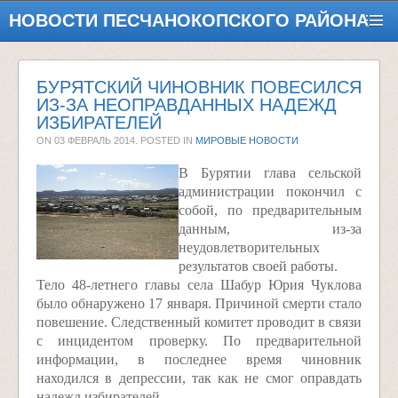
НОВОСТИ ПЕСЧАНОКОПСКОГО РАЙОНА
БУРЯТСКИЙ ЧИНОВНИК ПОВЕСИЛСЯ
ИЗ-ЗА НЕОПРАВДАННЫХ НАДЕЖД
ИЗБИРАТЕЛЕЙ
ON
03 ФЕВРАЛЬ 2014
. POSTED IN
МИРОВЫЕ НОВОСТИ
В Бурятии глава сельской
администрации покончил с
собой, по предварительным
данным, из-за
неудовлетворительных
результатов своей работы.
Тело 48-летнего главы села Шабур Юрия Чуклова
было обнаружено 17 января. Причиной смерти стало
повешение. Следственный комитет проводит в связи
с инцидентом проверку. По предварительной
информации, в последнее время чиновник
находился в депрессии, так как не смог оправдать
надежд избирателей.