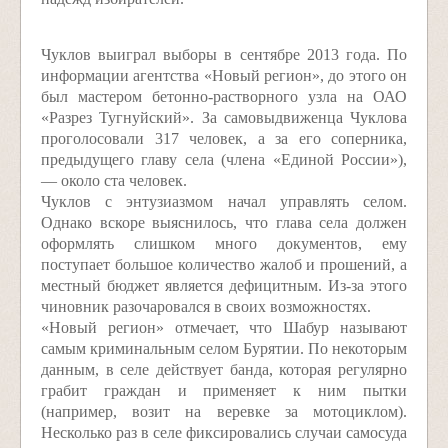
Чуклов выиграл выборы в сентябре 2013 года. По
информации агентства «Новый регион», до этого он
был мастером бетонно-растворного узла на ОАО
«Разрез Тугнуйский». За самовыдвиженца Чуклова
проголосовали 317 человек, а за его соперника,
предыдущего главу села (члена «Единой России»),
— около ста человек.
Чуклов с энтузиазмом начал управлять селом.
Однако вскоре выяснилось, что глава села должен
оформлять слишком много документов, ему
поступает большое количество жалоб и прошений, а
местный бюджет является дефицитным. Из-за этого
чиновник разочаровался в своих возможностях.
«Новый регион» отмечает, что Шабур называют
самым криминальным селом Бурятии. По некоторым
данным, в селе действует банда, которая регулярно
грабит граждан и применяет к ним пытки
(например, возит на веревке за мотоциклом).
Несколько раз в селе фиксировались случаи самосуда