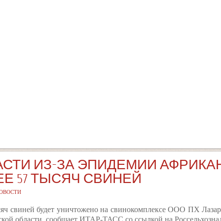
АСТИ ИЗ-ЗА ЭПИДЕМИИ АФРИК
Е 57 ТЫСЯЧ СВИНЕЙ
ОВОСТИ
сяч свиней будет уничтожено на свинокомплексе ООО ПХ Лазар
ской области, сообщает ИТАР-ТАСС со ссылкой на Россельхознад