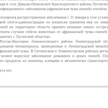
варя в селе Давыдо-Никольское Краснодонского района Луганско
инфекционного заболевания (африканская чума свиней) погибли
опущения распространения заболевания с 31 января в селе устан
ской облгосадминистрации по вопросам принятия мер по лик
иней на территорию области принято решение начать отстре
чением случаев гибели животных от африканской чумы свиней 
раничит с Луганской областью.
Русско-Высоцкое Ломоносовского района Ленинградской об
дования биоматериала, проведенные в Ленинградской межобл
фриканской чумы. В Гатчинском и Ломоносовском районах регио
гиозное вирусное заболевание домашних и диких свиней. Он
ез продукты из свинины, клещами и механически (транспорт
са нет.