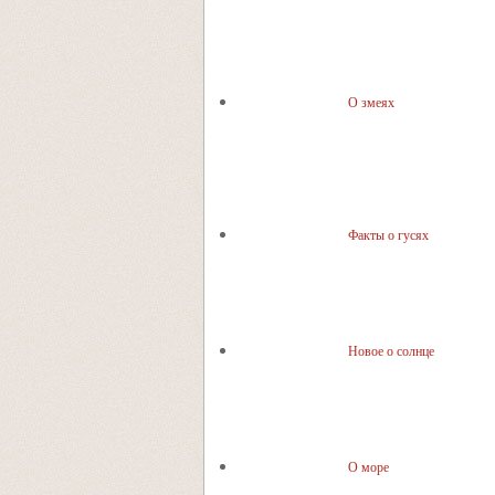
О змеях
Факты о гусях
Новое о солнце
О море