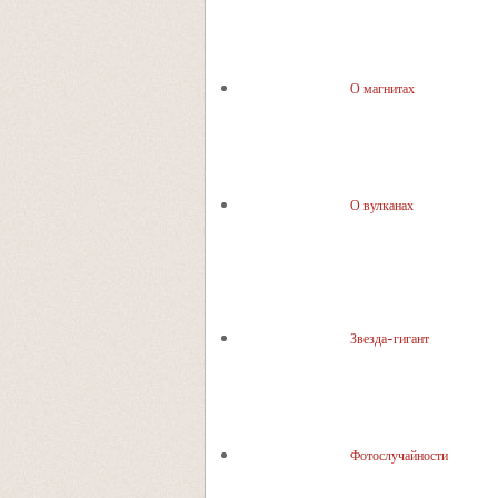
О магнитах
О вулканах
Звезда-гигант
Фотослучайности