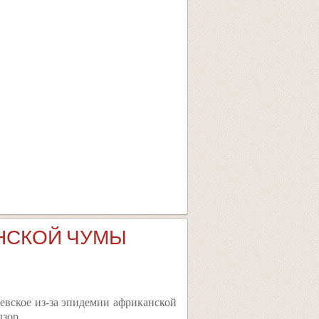
АНСКОЙ ЧУМЫ
евское из-за эпидемии африканской
зор.