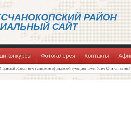
ЕСЧАНОКОПСКИЙ РАЙОН
ИАЛЬНЫЙ САЙТ
ши конкурсы
Фотогалерея
Контакты
Афи
В Тульской области из-за эпидемии африканской чумы уничтожат более 57 тысяч свиней