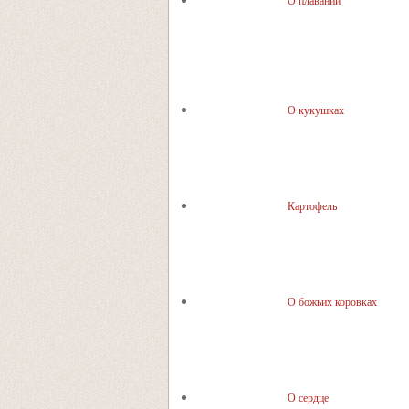
О плавании
О кукушках
Картофель
О божьих коровках
О сердце