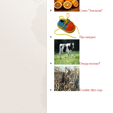
Слово "Апельсин"
Про шнурки
Откуда молоко?
О войне 1812 года