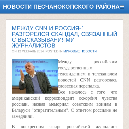
НОВОСТИ ПЕСЧАНОКОПСКОГО РАЙОНА
МЕЖДУ CNN И РОССИЯ-1
РАЗГОРЕЛСЯ СКАНДАЛ, СВЯЗАННЫЙ
С ВЫСКАЗЫВАНИЯМИ
ЖУРНАЛИСТОВ
ON
12 ФЕВРАЛЬ 2014
. POSTED IN
МИРОВЫЕ НОВОСТИ
Между российским
государственным
телевидением и телеканалом
новостей CNN разгорелась
словесная перепалка.
Все началось с того, что
американский корреспондент оскорбил чувства
россиян, назвав мемориал советским воинам в
Беларуси "отвратительным". С ответом россияне не
замедлили.
В воскресном эфире российский журналист