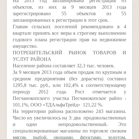
На 2013 год запланирована регистрация 93
объектов, из них за 9 месяцев 2013 года
зарегистрировано 55 объектов из 55
запланированных к регистрации в этот срок.
Главам сельских поселений рекомендовано в 4
квартале принять все меры к строгому выполнению
годового плана регистрации прав на недвижимое
имущество.
ПОТРЕБИТЕЛЬСКИЙ РЫНОК ТОВАРОВ И
УСЛУГ РАЙОНА
Население района составляет 32,3 тыс. человек.
За 9 месяцев 2013 года объем продаж по крупным и
средним предприятиям (без дорасчета) составил
1295,8 тыс. руб., или 102,4% к соответствующему
периоду 2012 года. Рост отмечается у
Песчанокопского участка Песчанокопское райпо ­
101,1%, ООО «ТД­Альфа­Трейд» ­ 121,22 %.
На территории района расположено 243 магазина.
Число их увеличилось на 3: два ­ продовольственных
и один ­ непродовольственный. Это
специализированные магазины по торговле свежим
мясом, рыбой, овощами, фруктами, золотом.