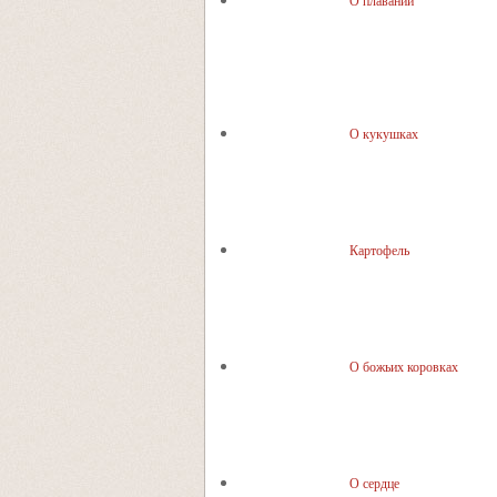
О плавании
О кукушках
Картофель
О божьих коровках
О сердце