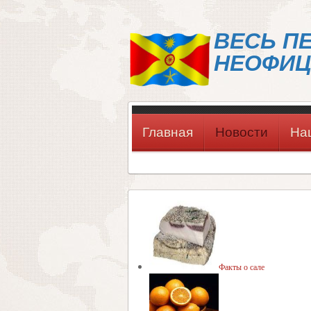
ВЕСЬ П
НЕОФИЦ
Главная
Новости
На
Факты о сале