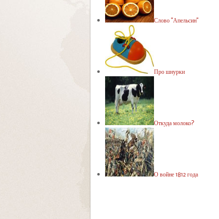
Слово "Апельсин"
Про шнурки
Откуда молоко?
О войне 1812 года