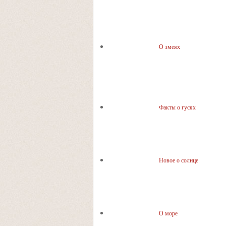
О змеях
Факты о гусях
Новое о солнце
О море