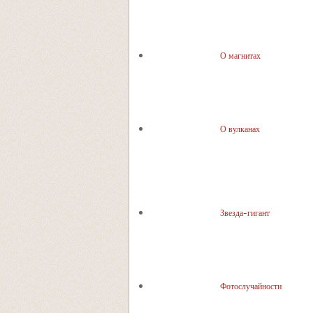
О магнитах
О вулканах
Звезда-гигант
Фотослучайности