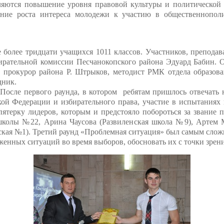
ляются повышение уровня правовой культуры и политической 
ние роста интереса молодежи к участию в общественно­поли
 более тридцати учащихся 10­11 классов. Участников, преподав
бирательной комиссии Песчанокопского района Эдуард Бабин. 
и прокурор района Р. Штрыков, методист РМК отдела образов
ник.
 После первого раунда, в котором ребятам пришлось отвечать
кой Федерации и избирательного права, участие в испытаниях
ятерку лидеров, которым и предстояло побороться за звание 
школы №22, Арина Чаусова (Развиленская школа №9), Артем 
кая №1). Третий раунд «Проблемная ситуация» был самым слож
енных ситуаций во время выборов, обосновать их с точки зрени