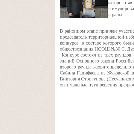
которого яв
стимулирова
страны.
В районном этапе приняли участие
председатель территориальной из
конкурса, в составе которого был
обществознания НСОШ №30 С. Дуд
Конкурс состоял из трех раундов.
знаний Основного закона Российс
второго раунда жюри определило п
Сабина Ганифаева из Жуковской 
Виктория Стригунова (Песчанокопс
оптимальные пути решения предлож