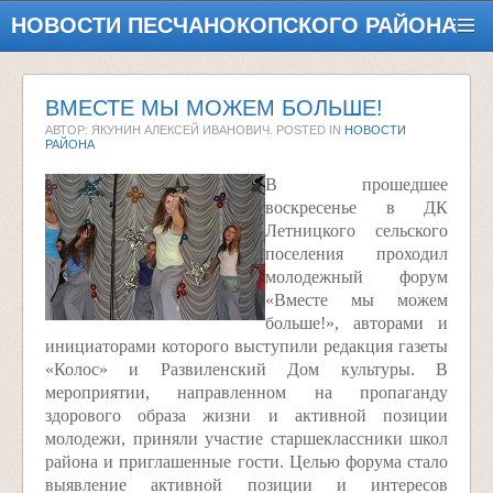
НОВОСТИ ПЕСЧАНОКОПСКОГО РАЙОНА
ВМЕСТЕ МЫ МОЖЕМ БОЛЬШЕ!
АВТОР: ЯКУНИН АЛЕКСЕЙ ИВАНОВИЧ. POSTED IN
НОВОСТИ
РАЙОНА
В прошедшее
воскресенье в ДК
Летницкого сельского
поселения проходил
молодежный форум
«Вместе мы можем
больше!», авторами и
инициаторами которого выступили редакция газеты
«Колос» и Развиленский Дом культуры. В
мероприятии, направленном на пропаганду
здорового образа жизни и активной позиции
молодежи, приняли участие старшеклассники школ
района и приглашенные гости. Целью форума стало
выявление активной позиции и интересов