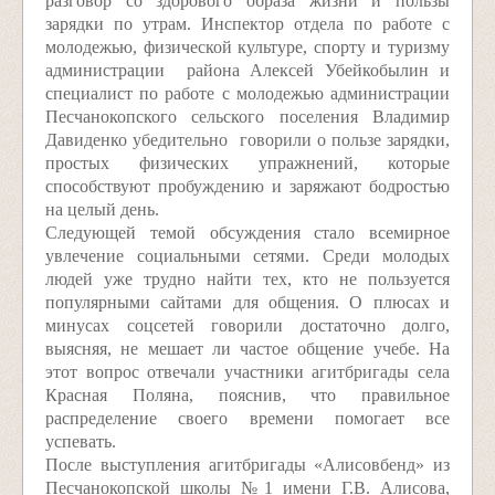
разговор со здорового образа жизни и пользы
зарядки по утрам. Инспектор отдела по работе с
молодежью, физической культуре, спорту и туризму
администрации района Алексей Убейкобылин и
специалист по работе с молодежью администрации
Песчанокопского сельского поселения Владимир
Давиденко убедительно говорили о пользе зарядки,
простых физических упражнений, которые
способствуют пробуждению и заряжают бодростью
на целый день.
Следующей темой обсуждения стало всемирное
увлечение социальными сетями. Среди молодых
людей уже трудно найти тех, кто не пользуется
популярными сайтами для общения. О плюсах и
минусах соцсетей говорили достаточно долго,
выясняя, не мешает ли частое общение учебе. На
этот вопрос отвечали участники агитбригады села
Красная Поляна, пояснив, что правильное
распределение своего времени помогает все
успевать.
После выступления агитбригады «Алисов­бенд» из
Песчанокопской школы №1 имени Г.В. Алисова,