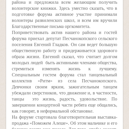
района и предложила всем желающим получить
волонтерские книжки. Здесь умест­но сказать, что в
подготовке форума активное участие принимали
волонтеры развиленских школ, и всем им вручили
Благодарственные письма орг­комитета.
Поприветствовать актив нашего района и гостей
форума приехал депутат Песчанокопского сельского
поселения Евгений Гладков. Он сам ведет большую
общественную работу и придерживается здорового
образа жизни. Евгений сказал, что считает долгом
молодых людей ­ быть активными членами общества,
стремиться изменять жизнь к лучшему.
Специальным гостем форума стал танцевальный
коллектив «Ритм» из села Песчанокопского.
Девчонки своим ярким, зажигательным танцем
убеждали сверстников, что движение и, в частности,
танцы ­ это жизнь, радость, удовольствие. По
завершении концертной части ребята еще общались,
как говорят, в неформальной обстановке.
На форуме стартовала благотворительная выставка­
продажа «Поможем Алеше». Об этом мальчике и его