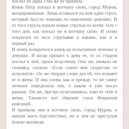
послал ей дары. Она же не приняла.
Князь Петр поехал в вотчину свою, город Муром,
выздоровевшим. Лишь оставался на нем один струп,
который был не помазан по повелению девушки. И
от того струпа пошли новые струпья по всему телу с
того дня, как поехал он в вотчину свою. И снова
покрылся он весь струпьями и язвами, как и в
первый раз.
И опять возвратился князь на испытанное лечение к
девушке. И когда пришел к дому ее, то со стыдом
послал к ней, прося исцеления. Она же, нимало не
гневаясь, сказала: «Если станет мне супругом, то
исцелится». Он же твердое слово дал ей, что возьмет
ее в жены. И она снова, как и прежде, то же самое
лечение определила ему, о каком я уже писал
раньше. Он же, быстро исцелившись, взял ее себе в
жены. Таким-то вот образом стала Феврония
княгиней.
И прибыли они в вотчину свою, город Муром, и
начали жить благочестиво, ни в чем не преступая
божии заповеди.