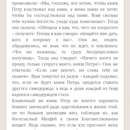
промолвили: «Мы, госпожа, все хотим, чтобы князь
Петр властвовал над нами, а жены наши не хотят,
чтобы ты господствовала над ними. Взяв сколько
тебе нужно богатств, уходи куда пожелаешь!» Тогда
она сказала: «Обещала я вам, что, чего ни попросите
– получите. Теперь я вам говорю: обещайте мне дать,
кого я попрошу у вас». Они же, злодеи,
обрадовались, не зная, что их ждет, и поклялись:
«Что ни назовешь, то сразу беспрекословно
получишь». Тогда она говорит: «Ничего иного не
прошу, только супруга моего, князя Петра!» Они же
ответили: «Если сам захочет, ни слова тебе не
скажем». Враг помутил их разум – каждый подумал,
что, если не будет князя Петра, придется ставить
другого самодержца: а ведь в душе каждый из бояр
надеялся самодержцем стать.
Блаженный же князь Петр не захотел нарушить
божиих заповедей ради царствования в жизни этой,
он по божьим заповедям жил, соблюдая их, как
богогласный Матфей в своем Благовествовании
вещает. Ведь сказано, что если кто прогонит жену