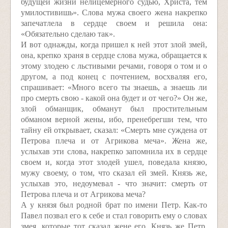
будущей жизни нелицемерного судью, Христа, тем
умилостивишь». Слова мужа своего жена накрепко
запечатлела в сердце своем и решила она:
«Обязательно сделаю так».
И вот однажды, когда пришел к ней этот злой змей,
она, крепко храня в сердце слова мужа, обращается к
этому злодею с льстивыми речами, говоря о том и о
другом, а под конец с почтением, восхваляя его,
спрашивает: «Много всего ты знаешь, а знаешь ли
про смерть свою - какой она будет и от чего?» Он же,
злой обманщик, обманут был простительным
обманом верной жены, ибо, пренебрегши тем, что
тайну ей открывает, сказал: «Смерть мне суждена от
Петрова плеча и от Агрикова меча». Жена же,
услыхав эти слова, накрепко запомнила их в сердце
своем и, когда этот злодей ушел, поведала князю,
мужу своему, о том, что сказал ей змей. Князь же,
услыхав это, недоумевал - что значит: смерть от
Петрова плеча и от Агрикова меча?
А у князя был родной брат по имени Петр. Как-то
Павел позвал его к себе и стал говорить ему о словах
змея, которые тот сказал жене его. Князь же Петр,