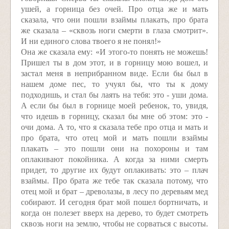
ушей, а горница без очей. Про отца же и мать
сказала, что они пошли взаймы плакать, про брата
же сказала – «сквозь ноги смерти в глаза смотрит».
И ни единого слова твоего я не понял!»
Она же сказала ему: «И этого-то понять не можешь!
Пришел ты в дом этот, и в горницу мою вошел, и
застал меня в неприбранном виде. Если бы был в
нашем доме пес, то учуял бы, что ты к дому
подходишь, и стал бы лаять на тебя: это - уши дома.
А если бы был в горнице моей ребенок, то, увидя,
что идешь в горницу, сказал бы мне об этом: это -
очи дома. А то, что я сказала тебе про отца и мать и
про брата, что отец мой и мать пошли взаймы
плакать – это пошли они на похороны и там
оплакивают покойника. А когда за ними смерть
придет, то другие их будут оплакивать: это – плач
взаймы. Про брата же тебе так сказала потому, что
отец мой и брат – древолазы, в лесу по деревьям мед
собирают. И сегодня брат мой пошел бортничать, и
когда он полезет вверх на дерево, то будет смотреть
сквозь ноги на землю, чтобы не сорваться с высоты.