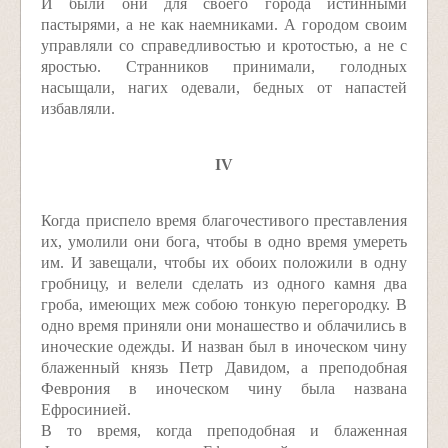
И были они для своего города истинными
пастырями, а не как наемниками. А городом своим
управляли со справедливостью и кротостью, а не с
яростью. Странников принимали, голодных
насыщали, нагих одевали, бедных от напастей
избавляли.
IV
Когда приспело время благочестивого преставления
их, умолили они бога, чтобы в одно время умереть
им. И завещали, чтобы их обоих положили в одну
гробницу, и велели сделать из одного камня два
гроба, имеющих меж собою тонкую перегородку. В
одно время приняли они монашество и облачились в
иноческие одежды. И назван был в иноческом чину
блаженный князь Петр Давидом, а преподобная
Феврония в иноческом чину была названа
Ефросинией.
В то время, когда преподобная и блаженная