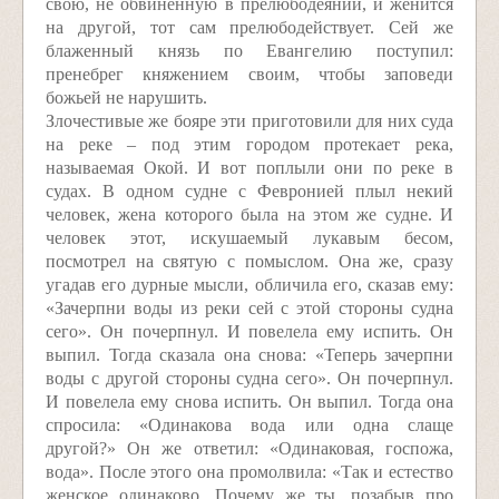
свою, не обвиненную в прелюбодеянии, и женится
на другой, тот сам прелюбодействует. Сей же
блаженный князь по Евангелию поступил:
пренебрег княжением своим, чтобы заповеди
божьей не нарушить.
Злочестивые же бояре эти приготовили для них суда
на реке – под этим городом протекает река,
называемая Окой. И вот поплыли они по реке в
судах. В одном судне с Февронией плыл некий
человек, жена которого была на этом же судне. И
человек этот, искушаемый лукавым бесом,
посмотрел на святую с помыслом. Она же, сразу
угадав его дурные мысли, обличила его, сказав ему:
«Зачерпни воды из реки сей с этой стороны судна
сего». Он почерпнул. И повелела ему испить. Он
выпил. Тогда сказала она снова: «Теперь зачерпни
воды с другой стороны судна сего». Он почерпнул.
И повелела ему снова испить. Он выпил. Тогда она
спросила: «Одинакова вода или одна слаще
другой?» Он же ответил: «Одинаковая, госпожа,
вода». После этого она промолвила: «Так и естество
женское одинаково. Почему же ты, позабыв про