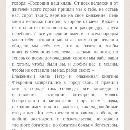
говоря: «Господин наш князь! От всех вельмож и от
жителей всего города пришли мы к тебе, не оставь
нас, сирот твоих, вернись на свое княжение. Ведь
много вельмож погибло в городе от меча. Каждый
из них хотел властвовать, и в распре друг друга
перебили. И все уцелевшие вместе со всем народом
молят тебя: господин наш князь, хотя и прогневали и
обидели мы тебя тем, что не захотели, чтобы
княгиня Феврония повелевала женами нашими, но
теперь со всеми домочадцами своими мы рабы ваши
и хотим, чтобы были вы, и любим вас, и молим,
чтобы не оставили вы нас, рабов своих!»
Блаженный князь Петр и блаженная княгиня
Феврония возвратились в город свой. И правили
они в городе том, соблюдая все заповеди и
наставления господние безупречно, молясь
беспрестанно и милостыню творя всем людям,
находившимся под их властью, как чадолюбивые
отец и мать. Ко всем питали они равную любовь, не
любили жестокости и стяжательства, не жалели
тленного богатства, но богатели божьим богатством.