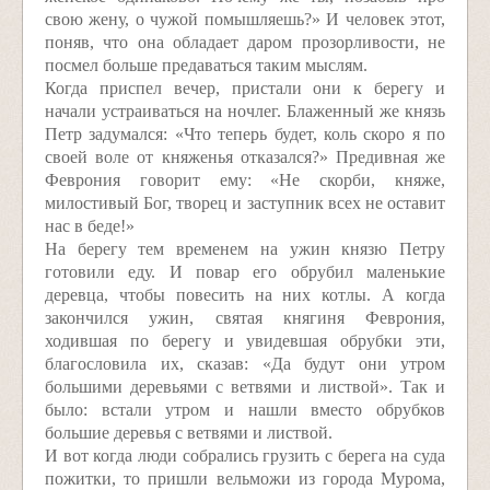
свою жену, о чужой помышляешь?» И человек этот,
поняв, что она обладает даром прозорливости, не
посмел больше предаваться таким мыслям.
Когда приспел вечер, пристали они к берегу и
начали устраиваться на ночлег. Блаженный же князь
Петр задумался: «Что теперь будет, коль скоро я по
своей воле от княженья отказался?» Предивная же
Феврония говорит ему: «Не скорби, княже,
милостивый Бог, творец и заступник всех не оставит
нас в беде!»
На берегу тем временем на ужин князю Петру
готовили еду. И повар его обрубил маленькие
деревца, чтобы повесить на них котлы. А когда
закончился ужин, святая княгиня Феврония,
ходившая по берегу и увидевшая обрубки эти,
благословила их, сказав: «Да будут они утром
большими деревьями с ветвями и листвой». Так и
было: встали утром и нашли вместо обрубков
большие деревья с ветвями и листвой.
И вот когда люди собрались грузить с берега на суда
пожитки, то пришли вельможи из города Мурома,