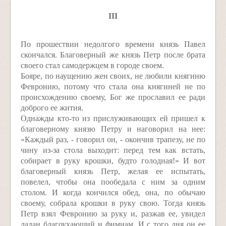
III
По прошествии недолгого времени князь Павел
скончался. Благоверный же князь Петр после брата
своего стал самодержцем в городе своем.
Бояре, по наущению жен своих, не любили княгиню
Февронию, потому что стала она княгиней не по
происхождению своему, Бог же прославил ее ради
доброго ее жития.
Однажды кто-то из прислуживающих ей пришел к
благоверному князю Петру и наговорил на нее:
«Каждый раз, - говорил он, - окончив трапезу, не по
чину из-за стола выходит: перед тем как встать,
собирает в руку крошки, будто голодная!» И вот
благоверный князь Петр, желая ее испытать,
повелел, чтобы она пообедала с ним за одним
столом. И когда кончился обед, она, по обычаю
своему, собрала крошки в руку свою. Тогда князь
Петр взял Февронию за руку и, разжав ее, увидел
ладан благоухающий и фимиам. И с того дня он ее