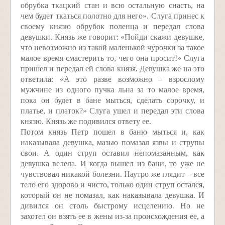
обрубка ткацкий стан и всю остальную снасть, на
чем будет ткаться полотно для него». Слуга принес к
своему князю обрубок поленца и передал слова
девушки. Князь же говорит: «Пойди скажи девушке,
что невозможно из такой маленькой чурочки за такое
малое время смастерить то, чего она просит!» Слуга
пришел и передал ей слова князя. Девушка же на это
ответила: «А это разве возможно – взрослому
мужчине из одного пучка льна за то малое время,
пока он будет в бане мыться, сделать сорочку, и
платье, и платок?» Слуга ушел и передал эти слова
князю. Князь же подивился ответу ее.
Потом князь Петр пошел в баню мыться и, как
наказывала девушка, мазью помазал язвы и струпы
свои. А один струп оставил непомазанным, как
девушка велела. И когда вышел из бани, то уже не
чувствовал никакой болезни. Наутро же глядит – все
тело его здорово и чисто, только один струп остался,
который он не помазал, как наказывала девушка. И
дивился он столь быстрому исцелению. Но не
захотел он взять ее в жены из-за происхождения ее, а