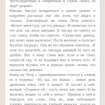
чистосердечным и смиренным в словах своих, то
будет здоров!»
Юноша быстро возвратился к князю своему и
подробно рассказал ему обо всем, что видел и
слышал. Благоверный же князь Петр повелел:
«Везите меня туда, где эта девица». И привезли его в
тот дом, где жила девушка. И послал он одного из
слуг своих, чтобы тот спросил: «Скажи мне, девица,
кто хочет меня вылечить? Пусть вылечит и получит
богатую награду». Она же без обиняков ответила: «Я
хочу его вылечить, но награды никакой от него не
требую. Вот к нему слово мое: если я не стану
супругой ему, то не подобает мне и лечить его». И
вернулся человек тот и передал князю своему, что
сказала ему девушка.
Князь же Петр с пренебрежением отнесся к словам
ее и подумал: «Ну как это можно – князю дочь
древолаза взять себе в жены!» И послал к ней,
молвив: «Скажите ей – пусть лечит как умеет. Если
вылечит, возьму ее себе в жены». Пришли к ней и
передали эти слова. Она же, взяв небольшую
плошку, зачерпнула ею хлебной закваски, дунула на