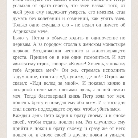
услыхав от брата своего, что змей назвал того, от
чьей руки ему надлежит умереть, его именем, стал
думать без колебаний и сомнений, как убить змея.
Только одно смущало его - не ведал он ничего об
Агриковом мече.
Было у Петра в обычае ходить в одиночестве по
церквам. А за городом стояла в женском монастыре
церковь Воздвижения честного и животворящего
креста. Пришел он в нее один помолиться. И вот
явился ему отрок, говоря: «Княже! Хочешь, я покажу
тебе Агриков меч?» Он же, стремясь исполнить
задуманное, ответил: «Да увижу, где он!» Отрок же
сказал: «Иди вслед за мной». И показал князю в
алтарной стене меж плитами щель, а в ней лежит
меч. Тогда благоверный князь Петр взял тот меч,
пошел к брату и поведал ему обо всем. И с того дня
стал искать подходящего случая, чтобы убить змея.
Каждый день Петр ходил к брату своему и к снохе
своей, чтобы отдать поклон им. Раз случилось ему
прийти в покои к брату своему, и сразу же от него
пошел он к снохе своей в другие покои и увидел,