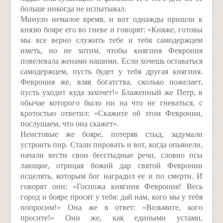
больше никогда не испытывал.
Минуло немалое время, и вот однажды пришли к
князю бояре его во гневе и говорят: «Княже, готовы
мы все верно служить тебе и тебя самодержцем
иметь, но не хотим, чтобы княгиня Феврония
повелевала женами нашими. Если хочешь оставаться
самодержцем, пусть будет у тебя другая княгиня.
Феврония же, взяв богатства, сколько пожелает,
пусть уходит куда захочет!» Блаженный же Петр, в
обычае которого было ни на что не гневаться, с
кротостью ответил: «Скажите об этом Февронии,
послушаем, что она скажет».
Неистовые же бояре, потеряв стыд, задумали
устроить пир. Стали пировать и вот, когда опьянели,
начали вести свои бесстыдные речи, словно псы
лающие, отрицая божий дар святой Февронии
исцелять, которым бог наградил ее и по смерти. И
говорят они: «Госпожа княгиня Феврония! Весь
город и бояре просят у тебя: дай нам, кого мы у тебя
попросим!» Она же в ответ: «Возьмите, кого
просите!» Они же, как едиными устами,