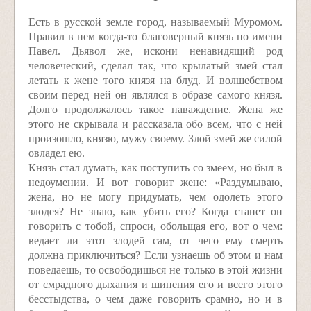
Есть в русской земле город, называемый Муромом.
Правил в нем когда-то благоверный князь по имени
Павел. Дьявол же, искони ненавидящий род
человеческий, сделал так, что крылатый змей стал
летать к жене того князя на блуд. И волшебством
своим перед ней он являлся в образе самого князя.
Долго продолжалось такое наваждение. Жена же
этого не скрывала и рассказала обо всем, что с ней
произошло, князю, мужу своему. Злой змей же силой
овладел ею.
Князь стал думать, как поступить со змеем, но был в
недоумении. И вот говорит жене: «Раздумываю,
жена, но не могу придумать, чем одолеть этого
злодея? Не знаю, как убить его? Когда станет он
говорить с тобой, спроси, обольщая его, вот о чем:
ведает ли этот злодей сам, от чего ему смерть
должна приключиться? Если узнаешь об этом и нам
поведаешь, то освободишься не только в этой жизни
от смрадного дыхания и шипения его и всего этого
бесстыдства, о чем даже говорить срамно, но и в