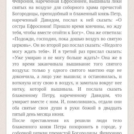
Феврония, нареченная Ефросинией, вышивала лики
святых на воздухе для соборного храма пречистой
Богородицы, преподобный и блаженный князь Петр,
нареченный Давидом, послал к ней сказать: «О
сестра Ефросиния! Пришло время кончины, но жду
тебя, чтобы вместе отойти к Богу». Она же ответила:
«Подожди, господин, пока дошью воздух во святую
церковь». Он во второй раз послал сказать: «Недолго
могу ждать тебя». И в третий раз прислал сказать:
«Уже умираю и не могу больше ждать!» Она же в
это время заканчивала вышивание того святого
воздуха: только у одного святого мантию еще не
докончила, а лицо уже вышила; и остановилась, и
воткнула иглу свою в воздух, и замотала вокруг нее
нитку, которой вышивала. И послала сказать
блаженному Петру, нареченному Давидом, что
умирает вместе с ним. И, помолившись, отдали они
оба святые свои души в руки божий в двадцать
пятый день месяца июня.
После преставления их решили люди тело
блаженного князя Петра похоронить в городе, у
соборной церкви пречистой Богородицы, Февронию