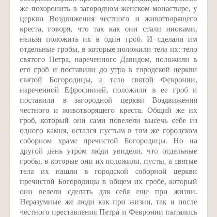
же похоронить в загородном женском монастыре, у
церкви Воздвижения честного и животворящего
креста, говоря, что так как они стали иноками,
нельзя положить их в один гроб. И сделали им
отдельные гробы, в которые положили тела их: тело
святого Петра, нареченного Давидом, положили в
его гроб и поставили до утра в городской церкви
святой Богородицы, а тело святой Февронии,
нареченной Ефросинией, положили в ее гроб и
поставили в загородной церкви Воздвижения
честного и животворящего креста. Общий же их
гроб, который они сами повелели высечь себе из
одного камня, остался пустым в том же городском
соборном храме пречистой Богородицы. Но на
другой день утром люди увидели, что отдельные
гробы, в которые они их положили, пусты, а святые
тела их нашли в городской соборной церкви
пречистой Богородицы в общем их гробе, который
они велели сделать для себя еще при жизни.
Неразумные же люди как при жизни, так и после
честного преставления Петра и Февронии пытались