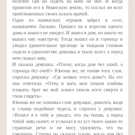
болезни сам он сидеть на коне не мог. И когда
привезли его в Рязанскую землю, то послал он всех
приближенных своих искать врачей.
Один из княжеских отроков забрел в село,
называемое Ласково. Пришел он к воротам одного
дома и никого не увидел. И зашел в дом, но никто не
вышел ему навстречу. Тогда вошел он в горницу и
увидел удивительное зрелище: за ткацким станком
сидела в одиночестве девушка и ткала холст, а перед
нею скакал заяц.
И сказала девушка: «Плохо, когда дом без ушей, а
горница без очей!» Юноша же, не поняв этих слов,
спросил девушку: «Где хозяин этого дома?» На это
она ответила: «Отец и мать мои пошли взаймы
плакать, брат же мой пошел сквозь ноги смерти в
глаза глядеть».
Юноша же не понимал слов девушки, дивился, видя
и слыша подобные чудеса, и спросил у девушки:
«Вошел я к тебе и увидел, что ты ткешь, а перед
тобой заяц скачет, и услыхал я из уст твоих какие-то
странные речи и не могу уразуметь, что ты
говоришь. Сперва ты сказала: плохо, когда дом без