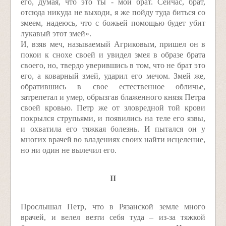
его, думая, что это ты - мой брат. Сейчас, брат,
отсюда никуда не выходи, я же пойду туда биться со
змеем, надеюсь, что с божьей помощью будет убит
лукавый этот змей».
И, взяв меч, называемый Агриковым, пришел он в
покои к снохе своей и увидел змея в образе брата
своего, но, твердо уверившись в том, что не брат это
его, а коварный змей, ударил его мечом. Змей же,
обратившись в свое естественное обличье,
затрепетал и умер, обрызгав блаженного князя Петра
своей кровью. Петр же от зловредной той крови
покрылся струпьями, и появились на теле его язвы,
и охватила его тяжкая болезнь. И пытался он у
многих врачей во владениях своих найти исцеление,
но ни один не вылечил его.
II
Прослышал Петр, что в Рязанской земле много
врачей, и велел везти себя туда – из-за тяжкой