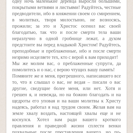
одну ночь маленькие деревца выросли большими,
покрытыми ветвями и листьями! Радуйтесь, честные
предводители, ибо в княжении своем со смирением,
в молитвах, творя милостыню, не возносясь,
прожили; за это и Христос осенил вас своей
благодатью, так что и после смерти тела ваши
неразлучно в одной гробнице лежат, а духом
предстоите вы перед владыкой Христом! Радуйтесь,
преподобные и преблаженные, ибо и после смерти
незримо исцеляете тех, кто с верой к вам приходит!
Мы же молим вас, о преблаженные супруги, да
помолитесь и о нас, с верою чтущих вашу память!
Помяните же и меня, прегрешного, написавшего все
то, что я слышал о вас, не ведая – писали о вас
другие, сведущие более меня, или нет. Хотя и
грешен я, и невежда, но на божию благодать и на
щедроты его уповая и на ваши молитвы к Христу
надеясь, работал я над трудом своим. Желая вам на
земле хвалу воздать, настоящей хвалы еще и не
коснулся. Хотел вам ради вашего кроткого
правления и праведной жизни сплести венки
похвальные после преставления вашего, но по-