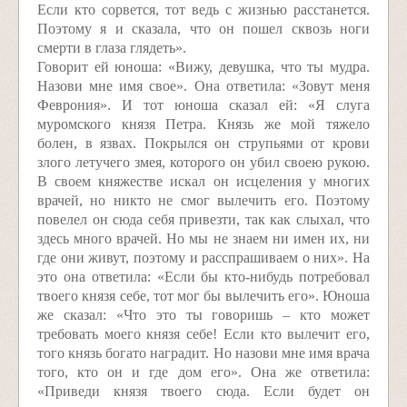
Если кто сорвется, тот ведь с жизнью расстанется.
Поэтому я и сказала, что он пошел сквозь ноги
смерти в глаза глядеть».
Говорит ей юноша: «Вижу, девушка, что ты мудра.
Назови мне имя свое». Она ответила: «Зовут меня
Феврония». И тот юноша сказал ей: «Я слуга
муромского князя Петра. Князь же мой тяжело
болен, в язвах. Покрылся он струпьями от крови
злого летучего змея, которого он убил своею рукою.
В своем княжестве искал он исцеления у многих
врачей, но никто не смог вылечить его. Поэтому
повелел он сюда себя привезти, так как слыхал, что
здесь много врачей. Но мы не знаем ни имен их, ни
где они живут, поэтому и расспрашиваем о них». На
это она ответила: «Если бы кто-нибудь потребовал
твоего князя себе, тот мог бы вылечить его». Юноша
же сказал: «Что это ты говоришь – кто может
требовать моего князя себе! Если кто вылечит его,
того князь богато наградит. Но назови мне имя врача
того, кто он и где дом его». Она же ответила:
«Приведи князя твоего сюда. Если будет он