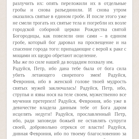
разлучить их: опять переложили их в отдельные
гробы и снова разъединили. И снова утром
оказались святые в едином гробе. И после этого уже
не смели трогать их святые тела и погребли их возле
городской соборной церкви Рождества святой
Богородицы, как повелели они сами – в едином
гробе, который бог даровал на просвещение и на
спасение города того: припадающие с верой к раке с
мощами их щедро обретают исцеление.
Мы же по силе нашей да воздадим похвалу им.
Радуйся, Петр, ибо дана тебе была от бога сила
убить летающего свирепого змея! Радуйся,
Феврония, ибо в женской голове твоей мудрость
святых мужей заключалась! Радуйся, Петр, ибо,
струпья и язвы нося на теле своем, мужественно все
мучения претерпел! Радуйся, Феврония, ибо уже в
девичестве владела данным тебе от Бога даром
исцелять недуги! Радуйся, прославленный Петр,
ибо, ради заповеди божьей не оставлять супруги
своей, добровольно отрекся от власти! Радуйся,
дивная Феврония, ибо по твоему благословению за