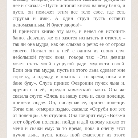
нее и сказала: «Пусть истопят князю вашему баню, и
пусть он помажет этим все тело свое, где есть
струпья и язвы. А один струп пусть оставит
непомазанным. И будет здоров!»
И принесли князю эту мазь, и велел он истопить
баню. Девушку же он захотел испытать в ответах –
так ли она мудра, как он слыхал о речах ее от отрока
своего. Послал он к ней с одним из своих слуг
небольшой пучок льна, говоря так: «Эта девица
хочет стать моей супругой ради мудрости своей.
Если она так мудра, пусть из этого льна сделает мне
сорочку, и одежду, и платок за то время, пока я в
бане буду». Слуга принес Февронии пучок льна и,
вручив его ей, передал княжеский наказ. Она же
сказала слуге: «Влезь на нашу печь и, сняв поленце,
принеси сюда». Он, послушав ее, принес поленце.
Тогда она, отмерив пядью, сказала: «Отруби вот это
от поленца». Он отрубил. Она говорит ему: «Возьми
этот обрубок поленца, пойди и дай своему князю от
меня и скажи ему: за то время, пока я очешу этот
пучок льна, пусть князь твой смастерит из этого