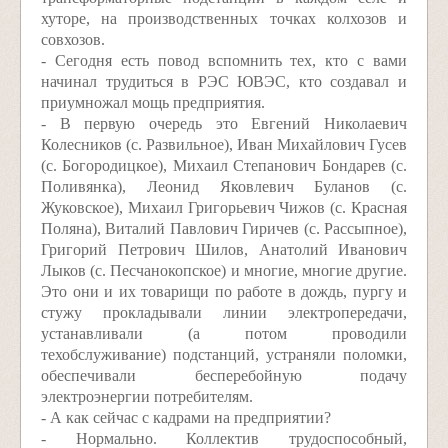
хуторе, на производственных точках колхозов и
совхозов.
- Сегодня есть повод вспомнить тех, кто с вами
начинал трудиться в РЭС ЮВЭС, кто создавал и
приумножал мощь предприятия.
- В первую очередь это Евгений Николаевич
Колесников (с. Развильное), Иван Михайлович Гусев
(с. Богородицкое), Михаил Степанович Бондарев (с.
Поливянка), Леонид Яковлевич Буланов (с.
Жуковское), Михаил Григорьевич Чижов (с. Красная
Поляна), Виталий Павлович Гиричев (с. Рассыпное),
Григорий Петрович Шилов, Анатолий Иванович
Лыков (с. Песчанокопское) и многие, многие другие.
Это они и их товарищи по работе в дождь, пургу и
стужу прокладывали линии электропередачи,
устанавливали (а потом проводили
техобслуживание) подстанций, устраняли поломки,
обеспечивали бесперебойную подачу
электроэнергии потребителям.
- А как сейчас с кадрами на предприятии?
- Нормально. Коллектив трудоспособный,