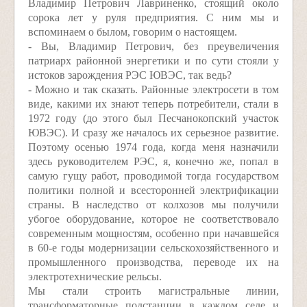
Владимир Петрович Лавриненко, стоящий около
сорока лет у руля предприятия. С ним мы и
вспоминаем о былом, говорим о настоящем.
- Вы, Владимир Петрович, без преувеличения
патриарх районной энергетики и по сути стояли у
истоков зарождения РЭС ЮВЭС, так ведь?
- Можно и так сказать. Районные электросети в том
виде, какими их знают теперь потребители, стали в
1972 году (до этого был Песчанокопский участок
ЮВЭС). И сразу же началось их серьезное развитие.
Поэтому осенью 1974 года, когда меня назначили
здесь руководителем РЭС, я, конечно же, попал в
самую гущу работ, проводимой тогда государством
политики полной и всесторонней электрификации
страны. В наследство от колхозов мы получили
убогое оборудование, которое не соответствовало
современным мощностям, особенно при начавшейся
в 60-е годы модернизации сельскохозяйственного и
промышленного производства, переводе их на
электротехнические рельсы.
Мы стали строить магистральные линии,
трансформаторные подстанции в каждом селе и