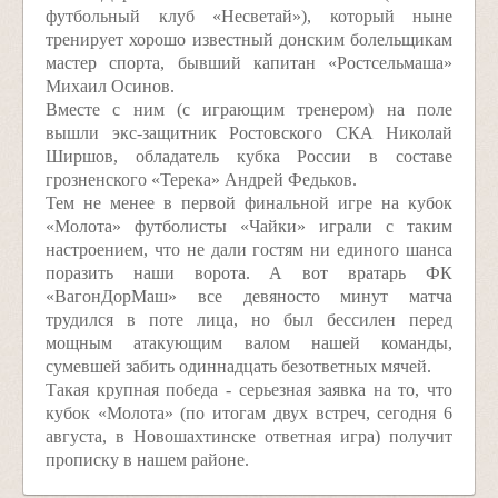
футбольный клуб «Несветай»), который ныне
тренирует хорошо известный донским болельщикам
мастер спорта, бывший капитан «Ростсельмаша»
Михаил Осинов.
Вместе с ним (с играющим тренером) на поле
вышли экс-защитник Ростовского СКА Николай
Ширшов, обладатель кубка России в составе
грозненского «Терека» Андрей Федьков.
Тем не менее в первой финальной игре на кубок
«Молота» футболисты «Чайки» играли с таким
настроением, что не дали гостям ни единого шанса
поразить наши ворота. А вот вратарь ФК
«ВагонДорМаш» все девяносто минут матча
трудился в поте лица, но был бессилен перед
мощным атакующим валом нашей команды,
сумевшей забить одиннадцать безответных мячей.
Такая крупная победа - серьезная заявка на то, что
кубок «Молота» (по итогам двух встреч, сегодня 6
августа, в Новошахтинске ответная игра) получит
прописку в нашем районе.