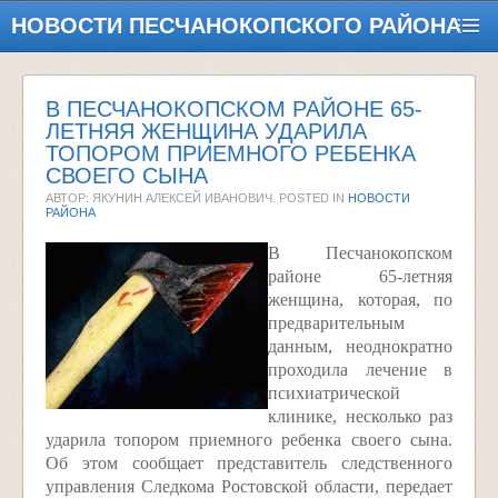
НОВОСТИ ПЕСЧАНОКОПСКОГО РАЙОНА
В ПЕСЧАНОКОПСКОМ РАЙОНЕ 65-
ЛЕТНЯЯ ЖЕНЩИНА УДАРИЛА
ТОПОРОМ ПРИЕМНОГО РЕБЕНКА
СВОЕГО СЫНА
АВТОР: ЯКУНИН АЛЕКСЕЙ ИВАНОВИЧ. POSTED IN
НОВОСТИ
РАЙОНА
В Песчанокопском
районе 65-летняя
женщина, которая, по
предварительным
данным, неоднократно
проходила лечение в
психиатрической
клинике, несколько раз
ударила топором приемного ребенка своего сына.
Об этом сообщает представитель следственного
управления Следкома Ростовской области, передает