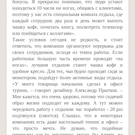
бонусы. Я прекрасно понимаю, что люди устают
находиться 10 часов на ногах, общаясь с клиентами,
поэтому у нас есть специальная комната отдыха, где
каждый сотрудник два раза в день может выпить
чашку кофе, почитать книгу, посмотреть телевизор
или пообщаться с коллегами».
Такие условия сегодня не редкость, и стоит
отметить, что компании организуют перерывы для
своих сотрудников, исходя из темпа работы. Если
работники большую часть времени проводят «на
ногах», лучшим отдыхом станет чашка кофе и
удобное кресло. Для тех, чьи будни проходят сидя за
монитором, подойдут более активные виды отдыха.
«У моего товарища начальник сделал в офисе
турник, – говорит дизайнер Александр Прытков. –
Мне кажется, это очень здорово, потому что сидячий
образ жизни подходит не каждому. А тут можно
чередовать работу с отдыхом: час поработал – 20 раз
подтянулся (смеется). Слышал, что в некоторых
компаниях есть даже настольный теннис в офисе –
это просто мечта. Не думаю, что подобные
перерывы как-то негативно могли бы влиять на